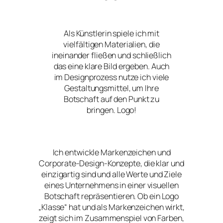
Als Künstlerin spiele ich mit
vielfältigen Materialien, die
ineinander fließen und schließlich
das eine klare Bild ergeben. Auch
im Designprozess nutze ich viele
Gestaltungsmittel, um Ihre
Botschaft auf den Punkt zu
bringen. Logo!
Ich entwickle Markenzeichen und
Corporate-Design-Konzepte, die klar und
einzigartig sind und alle Werte und Ziele
eines Unternehmens in einer visuellen
Botschaft repräsentieren. Ob ein Logo
„Klasse“ hat und als Markenzeichen wirkt,
zeigt sich im Zusammenspiel von Farben,