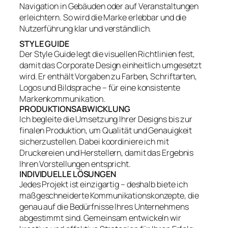
Navigation in Gebäuden oder auf Veranstaltungen
erleichtern. So wird die Marke erlebbar und die
Nutzerführung klar und verständlich.
STYLE GUIDE
Der Style Guide legt die visuellen Richtlinien fest,
damit das Corporate Design einheitlich umgesetzt
wird. Er enthält Vorgaben zu Farben, Schriftarten,
Logos und Bildsprache – für eine konsistente
Markenkommunikation.
PRODUKTIONSABWICKLUNG
Ich begleite die Umsetzung Ihrer Designs bis zur
finalen Produktion, um Qualität und Genauigkeit
sicherzustellen. Dabei koordiniere ich mit
Druckereien und Herstellern, damit das Ergebnis
Ihren Vorstellungen entspricht.
INDIVIDUELLE LÖSUNGEN
Jedes Projekt ist einzigartig – deshalb biete ich
maßgeschneiderte Kommunikationskonzepte, die
genau auf die Bedürfnisse Ihres Unternehmens
abgestimmt sind. Gemeinsam entwickeln wir