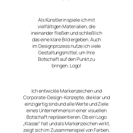
Als Künstlerin spiele ich mit
vielfältigen Materialien, die
ineinander fließen und schließlich
das eine klare Bild ergeben. Auch
im Designprozess nutze ich viele
Gestaltungsmittel, um Ihre
Botschaft auf den Punkt zu
bringen. Logo!
Ich entwickle Markenzeichen und
Corporate-Design-Konzepte, die klar und
einzigartig sind und alle Werte und Ziele
eines Unternehmens in einer visuellen
Botschaft repräsentieren. Ob ein Logo
„Klasse“ hat und als Markenzeichen wirkt,
zeigt sich im Zusammenspiel von Farben,