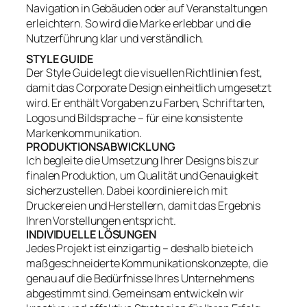
Navigation in Gebäuden oder auf Veranstaltungen
erleichtern. So wird die Marke erlebbar und die
Nutzerführung klar und verständlich.
STYLE GUIDE
Der Style Guide legt die visuellen Richtlinien fest,
damit das Corporate Design einheitlich umgesetzt
wird. Er enthält Vorgaben zu Farben, Schriftarten,
Logos und Bildsprache – für eine konsistente
Markenkommunikation.
PRODUKTIONSABWICKLUNG
Ich begleite die Umsetzung Ihrer Designs bis zur
finalen Produktion, um Qualität und Genauigkeit
sicherzustellen. Dabei koordiniere ich mit
Druckereien und Herstellern, damit das Ergebnis
Ihren Vorstellungen entspricht.
INDIVIDUELLE LÖSUNGEN
Jedes Projekt ist einzigartig – deshalb biete ich
maßgeschneiderte Kommunikationskonzepte, die
genau auf die Bedürfnisse Ihres Unternehmens
abgestimmt sind. Gemeinsam entwickeln wir