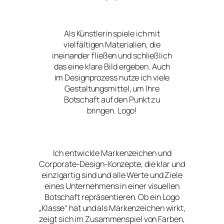
Als Künstlerin spiele ich mit
vielfältigen Materialien, die
ineinander fließen und schließlich
das eine klare Bild ergeben. Auch
im Designprozess nutze ich viele
Gestaltungsmittel, um Ihre
Botschaft auf den Punkt zu
bringen. Logo!
Ich entwickle Markenzeichen und
Corporate-Design-Konzepte, die klar und
einzigartig sind und alle Werte und Ziele
eines Unternehmens in einer visuellen
Botschaft repräsentieren. Ob ein Logo
„Klasse“ hat und als Markenzeichen wirkt,
zeigt sich im Zusammenspiel von Farben,