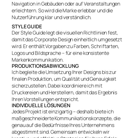
Navigation in Gebäuden oder auf Veranstaltungen
erleichtern. So wird die Marke erlebbar und die
Nutzerführung klar und verständlich.
STYLE GUIDE
Der Style Guide legt die visuellen Richtlinien fest,
damit das Corporate Design einheitlich umgesetzt
wird. Er enthält Vorgaben zu Farben, Schriftarten,
Logos und Bildsprache – für eine konsistente
Markenkommunikation.
PRODUKTIONSABWICKLUNG
Ich begleite die Umsetzung Ihrer Designs bis zur
finalen Produktion, um Qualität und Genauigkeit
sicherzustellen. Dabei koordiniere ich mit
Druckereien und Herstellern, damit das Ergebnis
Ihren Vorstellungen entspricht.
INDIVIDUELLE LÖSUNGEN
Jedes Projekt ist einzigartig – deshalb biete ich
maßgeschneiderte Kommunikationskonzepte, die
genau auf die Bedürfnisse Ihres Unternehmens
abgestimmt sind. Gemeinsam entwickeln wir