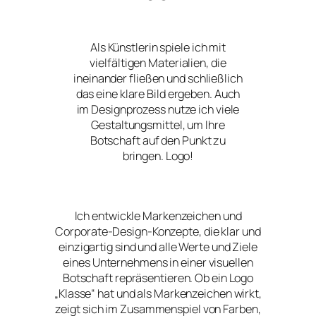
Als Künstlerin spiele ich mit
vielfältigen Materialien, die
ineinander fließen und schließlich
das eine klare Bild ergeben. Auch
im Designprozess nutze ich viele
Gestaltungsmittel, um Ihre
Botschaft auf den Punkt zu
bringen. Logo!
Ich entwickle Markenzeichen und
Corporate-Design-Konzepte, die klar und
einzigartig sind und alle Werte und Ziele
eines Unternehmens in einer visuellen
Botschaft repräsentieren. Ob ein Logo
„Klasse“ hat und als Markenzeichen wirkt,
zeigt sich im Zusammenspiel von Farben,