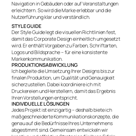
Navigation in Gebäuden oder auf Veranstaltungen
erleichtern. So wird die Marke erlebbar und die
Nutzerführung klar und verständlich.
STYLE GUIDE
Der Style Guide legt die visuellen Richtlinien fest,
damit das Corporate Design einheitlich umgesetzt
wird. Er enthält Vorgaben zu Farben, Schriftarten,
Logos und Bildsprache – für eine konsistente
Markenkommunikation.
PRODUKTIONSABWICKLUNG
Ich begleite die Umsetzung Ihrer Designs bis zur
finalen Produktion, um Qualität und Genauigkeit
sicherzustellen. Dabei koordiniere ich mit
Druckereien und Herstellern, damit das Ergebnis
Ihren Vorstellungen entspricht.
INDIVIDUELLE LÖSUNGEN
Jedes Projekt ist einzigartig – deshalb biete ich
maßgeschneiderte Kommunikationskonzepte, die
genau auf die Bedürfnisse Ihres Unternehmens
abgestimmt sind. Gemeinsam entwickeln wir