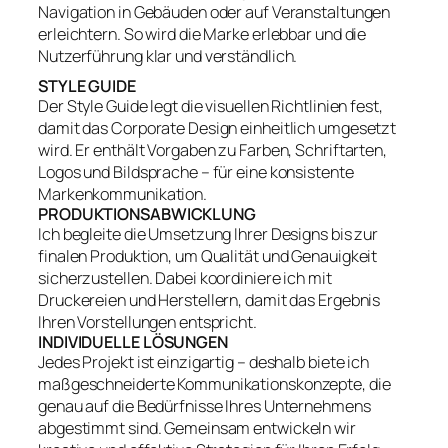
Navigation in Gebäuden oder auf Veranstaltungen
erleichtern. So wird die Marke erlebbar und die
Nutzerführung klar und verständlich.
STYLE GUIDE
Der Style Guide legt die visuellen Richtlinien fest,
damit das Corporate Design einheitlich umgesetzt
wird. Er enthält Vorgaben zu Farben, Schriftarten,
Logos und Bildsprache – für eine konsistente
Markenkommunikation.
PRODUKTIONSABWICKLUNG
Ich begleite die Umsetzung Ihrer Designs bis zur
finalen Produktion, um Qualität und Genauigkeit
sicherzustellen. Dabei koordiniere ich mit
Druckereien und Herstellern, damit das Ergebnis
Ihren Vorstellungen entspricht.
INDIVIDUELLE LÖSUNGEN
Jedes Projekt ist einzigartig – deshalb biete ich
maßgeschneiderte Kommunikationskonzepte, die
genau auf die Bedürfnisse Ihres Unternehmens
abgestimmt sind. Gemeinsam entwickeln wir