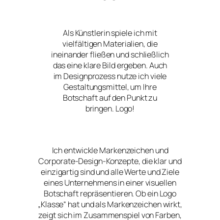
Als Künstlerin spiele ich mit
vielfältigen Materialien, die
ineinander fließen und schließlich
das eine klare Bild ergeben. Auch
im Designprozess nutze ich viele
Gestaltungsmittel, um Ihre
Botschaft auf den Punkt zu
bringen. Logo!
Ich entwickle Markenzeichen und
Corporate-Design-Konzepte, die klar und
einzigartig sind und alle Werte und Ziele
eines Unternehmens in einer visuellen
Botschaft repräsentieren. Ob ein Logo
„Klasse“ hat und als Markenzeichen wirkt,
zeigt sich im Zusammenspiel von Farben,