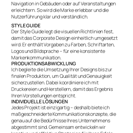
Navigation in Gebäuden oder auf Veranstaltungen
erleichtern. So wird die Marke erlebbar und die
Nutzerführung klar und verständlich.
STYLE GUIDE
Der Style Guide legt die visuellen Richtlinien fest,
damit das Corporate Design einheitlich umgesetzt
wird. Er enthält Vorgaben zu Farben, Schriftarten,
Logos und Bildsprache – für eine konsistente
Markenkommunikation.
PRODUKTIONSABWICKLUNG
Ich begleite die Umsetzung Ihrer Designs bis zur
finalen Produktion, um Qualität und Genauigkeit
sicherzustellen. Dabei koordiniere ich mit
Druckereien und Herstellern, damit das Ergebnis
Ihren Vorstellungen entspricht.
INDIVIDUELLE LÖSUNGEN
Jedes Projekt ist einzigartig – deshalb biete ich
maßgeschneiderte Kommunikationskonzepte, die
genau auf die Bedürfnisse Ihres Unternehmens
abgestimmt sind. Gemeinsam entwickeln wir