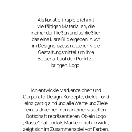
Als Künstlerin spiele ich mit
vielfältigen Materialien, die
ineinander fließen und schließlich
das eine klare Bild ergeben. Auch
im Designprozess nutze ich viele
Gestaltungsmittel, um Ihre
Botschaft auf den Punkt zu
bringen. Logo!
Ich entwickle Markenzeichen und
Corporate-Design-Konzepte, die klar und
einzigartig sind und alle Werte und Ziele
eines Unternehmens in einer visuellen
Botschaft repräsentieren. Ob ein Logo
„Klasse“ hat und als Markenzeichen wirkt,
zeigt sich im Zusammenspiel von Farben,