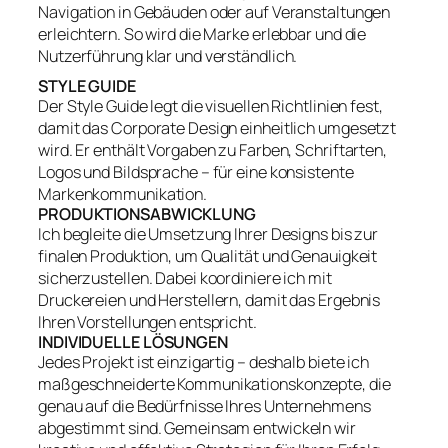
Navigation in Gebäuden oder auf Veranstaltungen
erleichtern. So wird die Marke erlebbar und die
Nutzerführung klar und verständlich.
STYLE GUIDE
Der Style Guide legt die visuellen Richtlinien fest,
damit das Corporate Design einheitlich umgesetzt
wird. Er enthält Vorgaben zu Farben, Schriftarten,
Logos und Bildsprache – für eine konsistente
Markenkommunikation.
PRODUKTIONSABWICKLUNG
Ich begleite die Umsetzung Ihrer Designs bis zur
finalen Produktion, um Qualität und Genauigkeit
sicherzustellen. Dabei koordiniere ich mit
Druckereien und Herstellern, damit das Ergebnis
Ihren Vorstellungen entspricht.
INDIVIDUELLE LÖSUNGEN
Jedes Projekt ist einzigartig – deshalb biete ich
maßgeschneiderte Kommunikationskonzepte, die
genau auf die Bedürfnisse Ihres Unternehmens
abgestimmt sind. Gemeinsam entwickeln wir