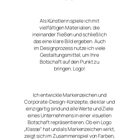
Als Künstlerin spiele ich mit
vielfältigen Materialien, die
ineinander fließen und schließlich
das eine klare Bild ergeben. Auch
im Designprozess nutze ich viele
Gestaltungsmittel, um Ihre
Botschaft auf den Punkt zu
bringen. Logo!
Ich entwickle Markenzeichen und
Corporate-Design-Konzepte, die klar und
einzigartig sind und alle Werte und Ziele
eines Unternehmens in einer visuellen
Botschaft repräsentieren. Ob ein Logo
„Klasse“ hat und als Markenzeichen wirkt,
zeigt sich im Zusammenspiel von Farben,