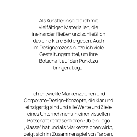
Als Künstlerin spiele ich mit
vielfältigen Materialien, die
ineinander fließen und schließlich
das eine klare Bild ergeben. Auch
im Designprozess nutze ich viele
Gestaltungsmittel, um Ihre
Botschaft auf den Punkt zu
bringen. Logo!
Ich entwickle Markenzeichen und
Corporate-Design-Konzepte, die klar und
einzigartig sind und alle Werte und Ziele
eines Unternehmens in einer visuellen
Botschaft repräsentieren. Ob ein Logo
„Klasse“ hat und als Markenzeichen wirkt,
zeigt sich im Zusammenspiel von Farben,