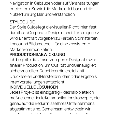
Navigation in Gebäuden oder auf Veranstaltungen
erleichtern. So wird die Marke erlebbar und die
Nutzerführung klar und verständlich.
STYLE GUIDE
Der Style Guide legt die visuellen Richtlinien fest,
damit das Corporate Design einheitlich umgesetzt
wird. Er enthält Vorgaben zu Farben, Schriftarten,
Logos und Bildsprache – für eine konsistente
Markenkommunikation.
PRODUKTIONSABWICKLUNG
Ich begleite die Umsetzung Ihrer Designs bis zur
finalen Produktion, um Qualität und Genauigkeit
sicherzustellen. Dabei koordiniere ich mit
Druckereien und Herstellern, damit das Ergebnis
Ihren Vorstellungen entspricht.
INDIVIDUELLE LÖSUNGEN
Jedes Projekt ist einzigartig – deshalb biete ich
maßgeschneiderte Kommunikationskonzepte, die
genau auf die Bedürfnisse Ihres Unternehmens
abgestimmt sind. Gemeinsam entwickeln wir