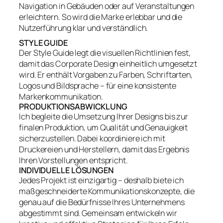
Navigation in Gebäuden oder auf Veranstaltungen
erleichtern. So wird die Marke erlebbar und die
Nutzerführung klar und verständlich.
STYLE GUIDE
Der Style Guide legt die visuellen Richtlinien fest,
damit das Corporate Design einheitlich umgesetzt
wird. Er enthält Vorgaben zu Farben, Schriftarten,
Logos und Bildsprache – für eine konsistente
Markenkommunikation.
PRODUKTIONSABWICKLUNG
Ich begleite die Umsetzung Ihrer Designs bis zur
finalen Produktion, um Qualität und Genauigkeit
sicherzustellen. Dabei koordiniere ich mit
Druckereien und Herstellern, damit das Ergebnis
Ihren Vorstellungen entspricht.
INDIVIDUELLE LÖSUNGEN
Jedes Projekt ist einzigartig – deshalb biete ich
maßgeschneiderte Kommunikationskonzepte, die
genau auf die Bedürfnisse Ihres Unternehmens
abgestimmt sind. Gemeinsam entwickeln wir