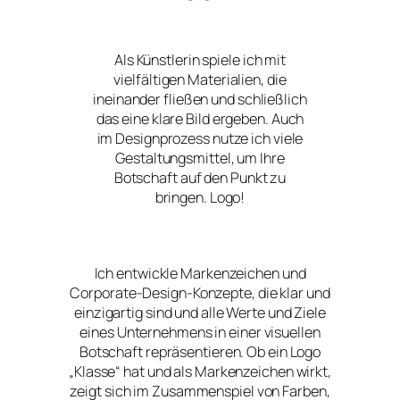
Als Künstlerin spiele ich mit
vielfältigen Materialien, die
ineinander fließen und schließlich
das eine klare Bild ergeben. Auch
im Designprozess nutze ich viele
Gestaltungsmittel, um Ihre
Botschaft auf den Punkt zu
bringen. Logo!
Ich entwickle Markenzeichen und
Corporate-Design-Konzepte, die klar und
einzigartig sind und alle Werte und Ziele
eines Unternehmens in einer visuellen
Botschaft repräsentieren. Ob ein Logo
„Klasse“ hat und als Markenzeichen wirkt,
zeigt sich im Zusammenspiel von Farben,