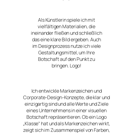
Als Künstlerin spiele ich mit
vielfältigen Materialien, die
ineinander fließen und schließlich
das eine klare Bild ergeben. Auch
im Designprozess nutze ich viele
Gestaltungsmittel, um Ihre
Botschaft auf den Punkt zu
bringen. Logo!
Ich entwickle Markenzeichen und
Corporate-Design-Konzepte, die klar und
einzigartig sind und alle Werte und Ziele
eines Unternehmens in einer visuellen
Botschaft repräsentieren. Ob ein Logo
„Klasse“ hat und als Markenzeichen wirkt,
zeigt sich im Zusammenspiel von Farben,