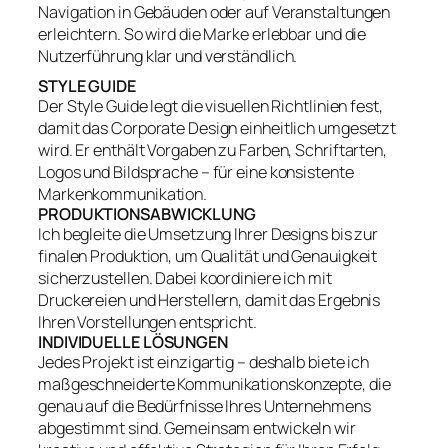
Navigation in Gebäuden oder auf Veranstaltungen
erleichtern. So wird die Marke erlebbar und die
Nutzerführung klar und verständlich.
STYLE GUIDE
Der Style Guide legt die visuellen Richtlinien fest,
damit das Corporate Design einheitlich umgesetzt
wird. Er enthält Vorgaben zu Farben, Schriftarten,
Logos und Bildsprache – für eine konsistente
Markenkommunikation.
PRODUKTIONSABWICKLUNG
Ich begleite die Umsetzung Ihrer Designs bis zur
finalen Produktion, um Qualität und Genauigkeit
sicherzustellen. Dabei koordiniere ich mit
Druckereien und Herstellern, damit das Ergebnis
Ihren Vorstellungen entspricht.
INDIVIDUELLE LÖSUNGEN
Jedes Projekt ist einzigartig – deshalb biete ich
maßgeschneiderte Kommunikationskonzepte, die
genau auf die Bedürfnisse Ihres Unternehmens
abgestimmt sind. Gemeinsam entwickeln wir