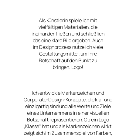
Als Künstlerin spiele ich mit
vielfältigen Materialien, die
ineinander fließen und schließlich
das eine klare Bild ergeben. Auch
im Designprozess nutze ich viele
Gestaltungsmittel, um Ihre
Botschaft auf den Punkt zu
bringen. Logo!
Ich entwickle Markenzeichen und
Corporate-Design-Konzepte, die klar und
einzigartig sind und alle Werte und Ziele
eines Unternehmens in einer visuellen
Botschaft repräsentieren. Ob ein Logo
„Klasse“ hat und als Markenzeichen wirkt,
zeigt sich im Zusammenspiel von Farben,