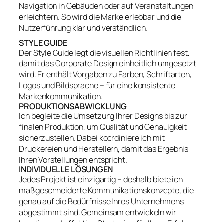
Navigation in Gebäuden oder auf Veranstaltungen
erleichtern. So wird die Marke erlebbar und die
Nutzerführung klar und verständlich.
STYLE GUIDE
Der Style Guide legt die visuellen Richtlinien fest,
damit das Corporate Design einheitlich umgesetzt
wird. Er enthält Vorgaben zu Farben, Schriftarten,
Logos und Bildsprache – für eine konsistente
Markenkommunikation.
PRODUKTIONSABWICKLUNG
Ich begleite die Umsetzung Ihrer Designs bis zur
finalen Produktion, um Qualität und Genauigkeit
sicherzustellen. Dabei koordiniere ich mit
Druckereien und Herstellern, damit das Ergebnis
Ihren Vorstellungen entspricht.
INDIVIDUELLE LÖSUNGEN
Jedes Projekt ist einzigartig – deshalb biete ich
maßgeschneiderte Kommunikationskonzepte, die
genau auf die Bedürfnisse Ihres Unternehmens
abgestimmt sind. Gemeinsam entwickeln wir