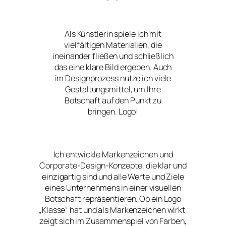
Als Künstlerin spiele ich mit
vielfältigen Materialien, die
ineinander fließen und schließlich
das eine klare Bild ergeben. Auch
im Designprozess nutze ich viele
Gestaltungsmittel, um Ihre
Botschaft auf den Punkt zu
bringen. Logo!
Ich entwickle Markenzeichen und
Corporate-Design-Konzepte, die klar und
einzigartig sind und alle Werte und Ziele
eines Unternehmens in einer visuellen
Botschaft repräsentieren. Ob ein Logo
„Klasse“ hat und als Markenzeichen wirkt,
zeigt sich im Zusammenspiel von Farben,