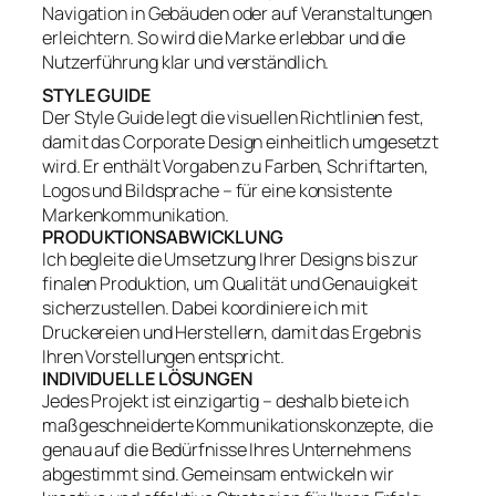
Navigation in Gebäuden oder auf Veranstaltungen
erleichtern. So wird die Marke erlebbar und die
Nutzerführung klar und verständlich.
STYLE GUIDE
Der Style Guide legt die visuellen Richtlinien fest,
damit das Corporate Design einheitlich umgesetzt
wird. Er enthält Vorgaben zu Farben, Schriftarten,
Logos und Bildsprache – für eine konsistente
Markenkommunikation.
PRODUKTIONSABWICKLUNG
Ich begleite die Umsetzung Ihrer Designs bis zur
finalen Produktion, um Qualität und Genauigkeit
sicherzustellen. Dabei koordiniere ich mit
Druckereien und Herstellern, damit das Ergebnis
Ihren Vorstellungen entspricht.
INDIVIDUELLE LÖSUNGEN
Jedes Projekt ist einzigartig – deshalb biete ich
maßgeschneiderte Kommunikationskonzepte, die
genau auf die Bedürfnisse Ihres Unternehmens
abgestimmt sind. Gemeinsam entwickeln wir