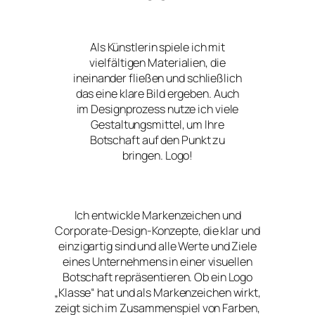
Als Künstlerin spiele ich mit
vielfältigen Materialien, die
ineinander fließen und schließlich
das eine klare Bild ergeben. Auch
im Designprozess nutze ich viele
Gestaltungsmittel, um Ihre
Botschaft auf den Punkt zu
bringen. Logo!
Ich entwickle Markenzeichen und
Corporate-Design-Konzepte, die klar und
einzigartig sind und alle Werte und Ziele
eines Unternehmens in einer visuellen
Botschaft repräsentieren. Ob ein Logo
„Klasse“ hat und als Markenzeichen wirkt,
zeigt sich im Zusammenspiel von Farben,