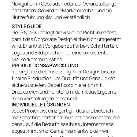
Navigation in Gebäuden oder auf Veranstaltungen
erleichtern. So wird die Marke erlebbar und die
Nutzerführung klar und verständlich.
STYLE GUIDE
Der Style Guide legt die visuellen Richtlinien fest,
damit das Corporate Design einheitlich umgesetzt
wird. Er enthält Vorgaben zu Farben, Schriftarten,
Logos und Bildsprache – für eine konsistente
Markenkommunikation.
PRODUKTIONSABWICKLUNG
Ich begleite die Umsetzung Ihrer Designs bis zur
finalen Produktion, um Qualität und Genauigkeit
sicherzustellen. Dabei koordiniere ich mit
Druckereien und Herstellern, damit das Ergebnis
Ihren Vorstellungen entspricht.
INDIVIDUELLE LÖSUNGEN
Jedes Projekt ist einzigartig – deshalb biete ich
maßgeschneiderte Kommunikationskonzepte, die
genau auf die Bedürfnisse Ihres Unternehmens
abgestimmt sind. Gemeinsam entwickeln wir