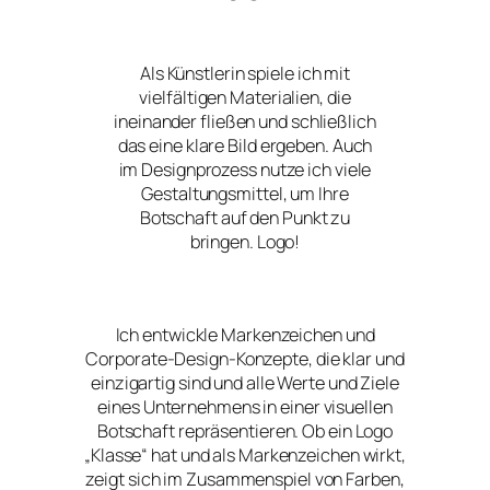
Als Künstlerin spiele ich mit
vielfältigen Materialien, die
ineinander fließen und schließlich
das eine klare Bild ergeben. Auch
im Designprozess nutze ich viele
Gestaltungsmittel, um Ihre
Botschaft auf den Punkt zu
bringen. Logo!
Ich entwickle Markenzeichen und
Corporate-Design-Konzepte, die klar und
einzigartig sind und alle Werte und Ziele
eines Unternehmens in einer visuellen
Botschaft repräsentieren. Ob ein Logo
„Klasse“ hat und als Markenzeichen wirkt,
zeigt sich im Zusammenspiel von Farben,