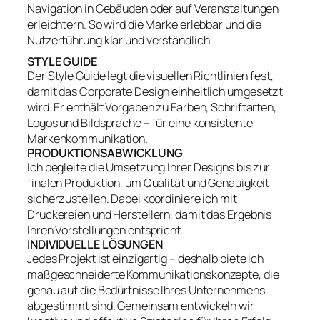
Navigation in Gebäuden oder auf Veranstaltungen
erleichtern. So wird die Marke erlebbar und die
Nutzerführung klar und verständlich.
STYLE GUIDE
Der Style Guide legt die visuellen Richtlinien fest,
damit das Corporate Design einheitlich umgesetzt
wird. Er enthält Vorgaben zu Farben, Schriftarten,
Logos und Bildsprache – für eine konsistente
Markenkommunikation.
PRODUKTIONSABWICKLUNG
Ich begleite die Umsetzung Ihrer Designs bis zur
finalen Produktion, um Qualität und Genauigkeit
sicherzustellen. Dabei koordiniere ich mit
Druckereien und Herstellern, damit das Ergebnis
Ihren Vorstellungen entspricht.
INDIVIDUELLE LÖSUNGEN
Jedes Projekt ist einzigartig – deshalb biete ich
maßgeschneiderte Kommunikationskonzepte, die
genau auf die Bedürfnisse Ihres Unternehmens
abgestimmt sind. Gemeinsam entwickeln wir