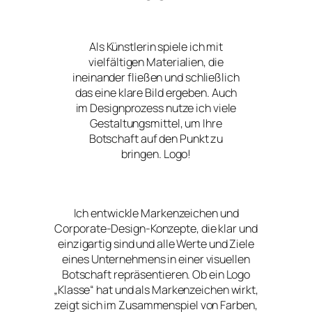
Als Künstlerin spiele ich mit
vielfältigen Materialien, die
ineinander fließen und schließlich
das eine klare Bild ergeben. Auch
im Designprozess nutze ich viele
Gestaltungsmittel, um Ihre
Botschaft auf den Punkt zu
bringen. Logo!
Ich entwickle Markenzeichen und
Corporate-Design-Konzepte, die klar und
einzigartig sind und alle Werte und Ziele
eines Unternehmens in einer visuellen
Botschaft repräsentieren. Ob ein Logo
„Klasse“ hat und als Markenzeichen wirkt,
zeigt sich im Zusammenspiel von Farben,