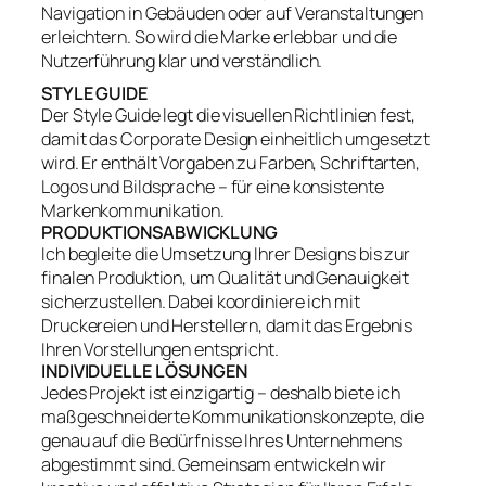
Navigation in Gebäuden oder auf Veranstaltungen
erleichtern. So wird die Marke erlebbar und die
Nutzerführung klar und verständlich.
STYLE GUIDE
Der Style Guide legt die visuellen Richtlinien fest,
damit das Corporate Design einheitlich umgesetzt
wird. Er enthält Vorgaben zu Farben, Schriftarten,
Logos und Bildsprache – für eine konsistente
Markenkommunikation.
PRODUKTIONSABWICKLUNG
Ich begleite die Umsetzung Ihrer Designs bis zur
finalen Produktion, um Qualität und Genauigkeit
sicherzustellen. Dabei koordiniere ich mit
Druckereien und Herstellern, damit das Ergebnis
Ihren Vorstellungen entspricht.
INDIVIDUELLE LÖSUNGEN
Jedes Projekt ist einzigartig – deshalb biete ich
maßgeschneiderte Kommunikationskonzepte, die
genau auf die Bedürfnisse Ihres Unternehmens
abgestimmt sind. Gemeinsam entwickeln wir