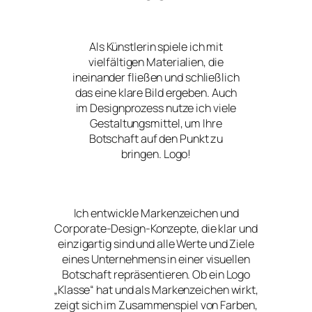
Als Künstlerin spiele ich mit
vielfältigen Materialien, die
ineinander fließen und schließlich
das eine klare Bild ergeben. Auch
im Designprozess nutze ich viele
Gestaltungsmittel, um Ihre
Botschaft auf den Punkt zu
bringen. Logo!
Ich entwickle Markenzeichen und
Corporate-Design-Konzepte, die klar und
einzigartig sind und alle Werte und Ziele
eines Unternehmens in einer visuellen
Botschaft repräsentieren. Ob ein Logo
„Klasse“ hat und als Markenzeichen wirkt,
zeigt sich im Zusammenspiel von Farben,