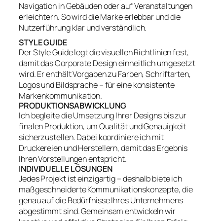
Navigation in Gebäuden oder auf Veranstaltungen
erleichtern. So wird die Marke erlebbar und die
Nutzerführung klar und verständlich.
STYLE GUIDE
Der Style Guide legt die visuellen Richtlinien fest,
damit das Corporate Design einheitlich umgesetzt
wird. Er enthält Vorgaben zu Farben, Schriftarten,
Logos und Bildsprache – für eine konsistente
Markenkommunikation.
PRODUKTIONSABWICKLUNG
Ich begleite die Umsetzung Ihrer Designs bis zur
finalen Produktion, um Qualität und Genauigkeit
sicherzustellen. Dabei koordiniere ich mit
Druckereien und Herstellern, damit das Ergebnis
Ihren Vorstellungen entspricht.
INDIVIDUELLE LÖSUNGEN
Jedes Projekt ist einzigartig – deshalb biete ich
maßgeschneiderte Kommunikationskonzepte, die
genau auf die Bedürfnisse Ihres Unternehmens
abgestimmt sind. Gemeinsam entwickeln wir