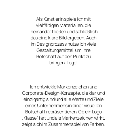
Als Künstlerin spiele ich mit
vielfältigen Materialien, die
ineinander fließen und schließlich
das eine klare Bild ergeben. Auch
im Designprozess nutze ich viele
Gestaltungsmittel, um Ihre
Botschaft auf den Punkt zu
bringen. Logo!
Ich entwickle Markenzeichen und
Corporate-Design-Konzepte, die klar und
einzigartig sind und alle Werte und Ziele
eines Unternehmens in einer visuellen
Botschaft repräsentieren. Ob ein Logo
„Klasse“ hat und als Markenzeichen wirkt,
zeigt sich im Zusammenspiel von Farben,