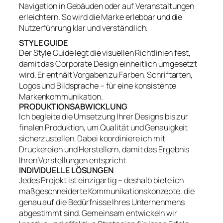
Navigation in Gebäuden oder auf Veranstaltungen
erleichtern. So wird die Marke erlebbar und die
Nutzerführung klar und verständlich.
STYLE GUIDE
Der Style Guide legt die visuellen Richtlinien fest,
damit das Corporate Design einheitlich umgesetzt
wird. Er enthält Vorgaben zu Farben, Schriftarten,
Logos und Bildsprache – für eine konsistente
Markenkommunikation.
PRODUKTIONSABWICKLUNG
Ich begleite die Umsetzung Ihrer Designs bis zur
finalen Produktion, um Qualität und Genauigkeit
sicherzustellen. Dabei koordiniere ich mit
Druckereien und Herstellern, damit das Ergebnis
Ihren Vorstellungen entspricht.
INDIVIDUELLE LÖSUNGEN
Jedes Projekt ist einzigartig – deshalb biete ich
maßgeschneiderte Kommunikationskonzepte, die
genau auf die Bedürfnisse Ihres Unternehmens
abgestimmt sind. Gemeinsam entwickeln wir