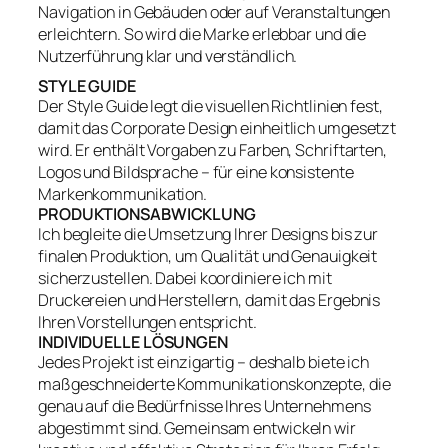
Navigation in Gebäuden oder auf Veranstaltungen
erleichtern. So wird die Marke erlebbar und die
Nutzerführung klar und verständlich.
STYLE GUIDE
Der Style Guide legt die visuellen Richtlinien fest,
damit das Corporate Design einheitlich umgesetzt
wird. Er enthält Vorgaben zu Farben, Schriftarten,
Logos und Bildsprache – für eine konsistente
Markenkommunikation.
PRODUKTIONSABWICKLUNG
Ich begleite die Umsetzung Ihrer Designs bis zur
finalen Produktion, um Qualität und Genauigkeit
sicherzustellen. Dabei koordiniere ich mit
Druckereien und Herstellern, damit das Ergebnis
Ihren Vorstellungen entspricht.
INDIVIDUELLE LÖSUNGEN
Jedes Projekt ist einzigartig – deshalb biete ich
maßgeschneiderte Kommunikationskonzepte, die
genau auf die Bedürfnisse Ihres Unternehmens
abgestimmt sind. Gemeinsam entwickeln wir