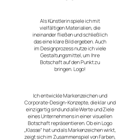
Als Künstlerin spiele ich mit
vielfältigen Materialien, die
ineinander fließen und schließlich
das eine klare Bild ergeben. Auch
im Designprozess nutze ich viele
Gestaltungsmittel, um Ihre
Botschaft auf den Punkt zu
bringen. Logo!
Ich entwickle Markenzeichen und
Corporate-Design-Konzepte, die klar und
einzigartig sind und alle Werte und Ziele
eines Unternehmens in einer visuellen
Botschaft repräsentieren. Ob ein Logo
„Klasse“ hat und als Markenzeichen wirkt,
zeigt sich im Zusammenspiel von Farben,