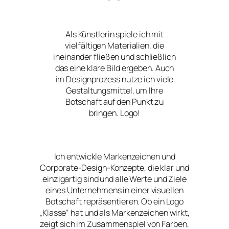
Als Künstlerin spiele ich mit
vielfältigen Materialien, die
ineinander fließen und schließlich
das eine klare Bild ergeben. Auch
im Designprozess nutze ich viele
Gestaltungsmittel, um Ihre
Botschaft auf den Punkt zu
bringen. Logo!
Ich entwickle Markenzeichen und
Corporate-Design-Konzepte, die klar und
einzigartig sind und alle Werte und Ziele
eines Unternehmens in einer visuellen
Botschaft repräsentieren. Ob ein Logo
„Klasse“ hat und als Markenzeichen wirkt,
zeigt sich im Zusammenspiel von Farben,