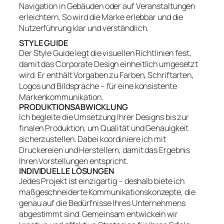
Navigation in Gebäuden oder auf Veranstaltungen
erleichtern. So wird die Marke erlebbar und die
Nutzerführung klar und verständlich.
STYLE GUIDE
Der Style Guide legt die visuellen Richtlinien fest,
damit das Corporate Design einheitlich umgesetzt
wird. Er enthält Vorgaben zu Farben, Schriftarten,
Logos und Bildsprache – für eine konsistente
Markenkommunikation.
PRODUKTIONSABWICKLUNG
Ich begleite die Umsetzung Ihrer Designs bis zur
finalen Produktion, um Qualität und Genauigkeit
sicherzustellen. Dabei koordiniere ich mit
Druckereien und Herstellern, damit das Ergebnis
Ihren Vorstellungen entspricht.
INDIVIDUELLE LÖSUNGEN
Jedes Projekt ist einzigartig – deshalb biete ich
maßgeschneiderte Kommunikationskonzepte, die
genau auf die Bedürfnisse Ihres Unternehmens
abgestimmt sind. Gemeinsam entwickeln wir