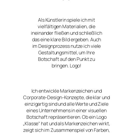
Als Künstlerin spiele ich mit
vielfältigen Materialien, die
ineinander fließen und schließlich
das eine klare Bild ergeben. Auch
im Designprozess nutze ich viele
Gestaltungsmittel, um Ihre
Botschaft auf den Punkt zu
bringen. Logo!
Ich entwickle Markenzeichen und
Corporate-Design-Konzepte, die klar und
einzigartig sind und alle Werte und Ziele
eines Unternehmens in einer visuellen
Botschaft repräsentieren. Ob ein Logo
„Klasse“ hat und als Markenzeichen wirkt,
zeigt sich im Zusammenspiel von Farben,