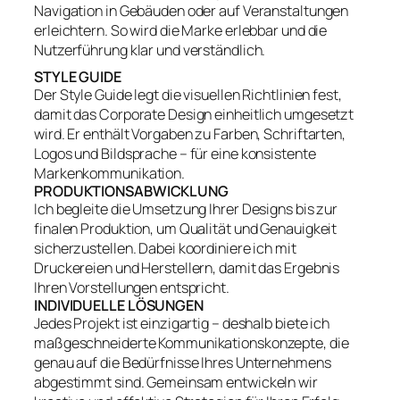
Navigation in Gebäuden oder auf Veranstaltungen
erleichtern. So wird die Marke erlebbar und die
Nutzerführung klar und verständlich.
STYLE GUIDE
Der Style Guide legt die visuellen Richtlinien fest,
damit das Corporate Design einheitlich umgesetzt
wird. Er enthält Vorgaben zu Farben, Schriftarten,
Logos und Bildsprache – für eine konsistente
Markenkommunikation.
PRODUKTIONSABWICKLUNG
Ich begleite die Umsetzung Ihrer Designs bis zur
finalen Produktion, um Qualität und Genauigkeit
sicherzustellen. Dabei koordiniere ich mit
Druckereien und Herstellern, damit das Ergebnis
Ihren Vorstellungen entspricht.
INDIVIDUELLE LÖSUNGEN
Jedes Projekt ist einzigartig – deshalb biete ich
maßgeschneiderte Kommunikationskonzepte, die
genau auf die Bedürfnisse Ihres Unternehmens
abgestimmt sind. Gemeinsam entwickeln wir