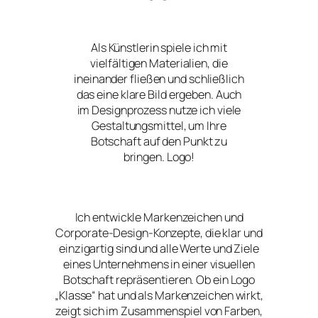
Als Künstlerin spiele ich mit
vielfältigen Materialien, die
ineinander fließen und schließlich
das eine klare Bild ergeben. Auch
im Designprozess nutze ich viele
Gestaltungsmittel, um Ihre
Botschaft auf den Punkt zu
bringen. Logo!
Ich entwickle Markenzeichen und
Corporate-Design-Konzepte, die klar und
einzigartig sind und alle Werte und Ziele
eines Unternehmens in einer visuellen
Botschaft repräsentieren. Ob ein Logo
„Klasse“ hat und als Markenzeichen wirkt,
zeigt sich im Zusammenspiel von Farben,