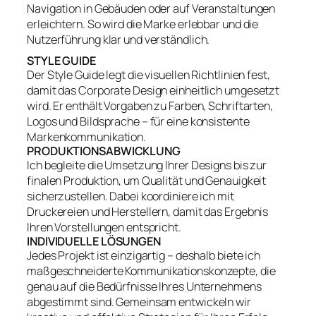
Navigation in Gebäuden oder auf Veranstaltungen
erleichtern. So wird die Marke erlebbar und die
Nutzerführung klar und verständlich.
STYLE GUIDE
Der Style Guide legt die visuellen Richtlinien fest,
damit das Corporate Design einheitlich umgesetzt
wird. Er enthält Vorgaben zu Farben, Schriftarten,
Logos und Bildsprache – für eine konsistente
Markenkommunikation.
PRODUKTIONSABWICKLUNG
Ich begleite die Umsetzung Ihrer Designs bis zur
finalen Produktion, um Qualität und Genauigkeit
sicherzustellen. Dabei koordiniere ich mit
Druckereien und Herstellern, damit das Ergebnis
Ihren Vorstellungen entspricht.
INDIVIDUELLE LÖSUNGEN
Jedes Projekt ist einzigartig – deshalb biete ich
maßgeschneiderte Kommunikationskonzepte, die
genau auf die Bedürfnisse Ihres Unternehmens
abgestimmt sind. Gemeinsam entwickeln wir