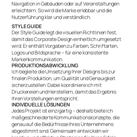
Navigation in Gebäuden oder auf Veranstaltungen
erleichtern. So wird die Marke erlebbar und die
Nutzerführung klar und verständlich.
STYLE GUIDE
Der Style Guide legt die visuellen Richtlinien fest,
damit das Corporate Design einheitlich umgesetzt
wird. Er enthält Vorgaben zu Farben, Schriftarten,
Logos und Bildsprache – für eine konsistente
Markenkommunikation.
PRODUKTIONSABWICKLUNG
Ich begleite die Umsetzung Ihrer Designs bis zur
finalen Produktion, um Qualität und Genauigkeit
sicherzustellen. Dabei koordiniere ich mit
Druckereien und Herstellern, damit das Ergebnis
Ihren Vorstellungen entspricht.
INDIVIDUELLE LÖSUNGEN
Jedes Projekt ist einzigartig – deshalb biete ich
maßgeschneiderte Kommunikationskonzepte, die
genau auf die Bedürfnisse Ihres Unternehmens
abgestimmt sind. Gemeinsam entwickeln wir