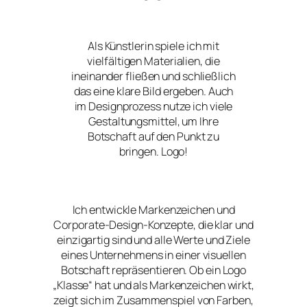
Als Künstlerin spiele ich mit
vielfältigen Materialien, die
ineinander fließen und schließlich
das eine klare Bild ergeben. Auch
im Designprozess nutze ich viele
Gestaltungsmittel, um Ihre
Botschaft auf den Punkt zu
bringen. Logo!
Ich entwickle Markenzeichen und
Corporate-Design-Konzepte, die klar und
einzigartig sind und alle Werte und Ziele
eines Unternehmens in einer visuellen
Botschaft repräsentieren. Ob ein Logo
„Klasse“ hat und als Markenzeichen wirkt,
zeigt sich im Zusammenspiel von Farben,