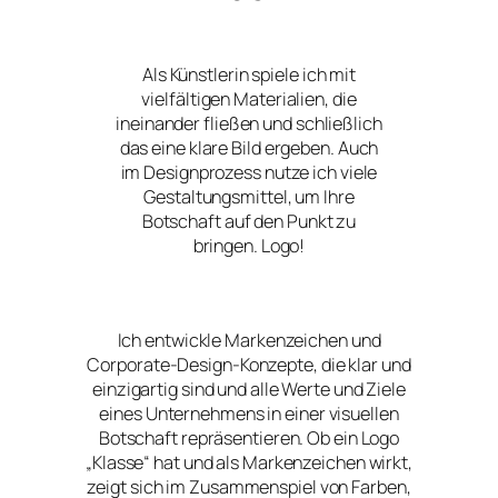
Als Künstlerin spiele ich mit
vielfältigen Materialien, die
ineinander fließen und schließlich
das eine klare Bild ergeben. Auch
im Designprozess nutze ich viele
Gestaltungsmittel, um Ihre
Botschaft auf den Punkt zu
bringen. Logo!
Ich entwickle Markenzeichen und
Corporate-Design-Konzepte, die klar und
einzigartig sind und alle Werte und Ziele
eines Unternehmens in einer visuellen
Botschaft repräsentieren. Ob ein Logo
„Klasse“ hat und als Markenzeichen wirkt,
zeigt sich im Zusammenspiel von Farben,