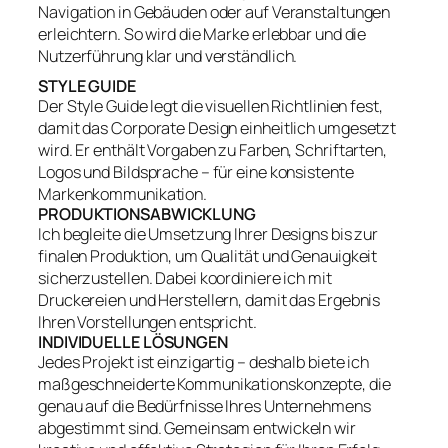
Navigation in Gebäuden oder auf Veranstaltungen
erleichtern. So wird die Marke erlebbar und die
Nutzerführung klar und verständlich.
STYLE GUIDE
Der Style Guide legt die visuellen Richtlinien fest,
damit das Corporate Design einheitlich umgesetzt
wird. Er enthält Vorgaben zu Farben, Schriftarten,
Logos und Bildsprache – für eine konsistente
Markenkommunikation.
PRODUKTIONSABWICKLUNG
Ich begleite die Umsetzung Ihrer Designs bis zur
finalen Produktion, um Qualität und Genauigkeit
sicherzustellen. Dabei koordiniere ich mit
Druckereien und Herstellern, damit das Ergebnis
Ihren Vorstellungen entspricht.
INDIVIDUELLE LÖSUNGEN
Jedes Projekt ist einzigartig – deshalb biete ich
maßgeschneiderte Kommunikationskonzepte, die
genau auf die Bedürfnisse Ihres Unternehmens
abgestimmt sind. Gemeinsam entwickeln wir