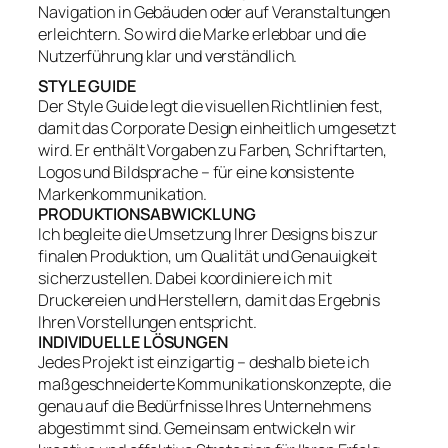
Navigation in Gebäuden oder auf Veranstaltungen
erleichtern. So wird die Marke erlebbar und die
Nutzerführung klar und verständlich.
STYLE GUIDE
Der Style Guide legt die visuellen Richtlinien fest,
damit das Corporate Design einheitlich umgesetzt
wird. Er enthält Vorgaben zu Farben, Schriftarten,
Logos und Bildsprache – für eine konsistente
Markenkommunikation.
PRODUKTIONSABWICKLUNG
Ich begleite die Umsetzung Ihrer Designs bis zur
finalen Produktion, um Qualität und Genauigkeit
sicherzustellen. Dabei koordiniere ich mit
Druckereien und Herstellern, damit das Ergebnis
Ihren Vorstellungen entspricht.
INDIVIDUELLE LÖSUNGEN
Jedes Projekt ist einzigartig – deshalb biete ich
maßgeschneiderte Kommunikationskonzepte, die
genau auf die Bedürfnisse Ihres Unternehmens
abgestimmt sind. Gemeinsam entwickeln wir