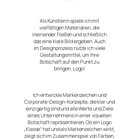
Als Künstlerin spiele ich mit
vielfältigen Materialien, die
ineinander fließen und schließlich
das eine klare Bild ergeben. Auch
im Designprozess nutze ich viele
Gestaltungsmittel, um Ihre
Botschaft auf den Punkt zu
bringen. Logo!
Ich entwickle Markenzeichen und
Corporate-Design-Konzepte, die klar und
einzigartig sind und alle Werte und Ziele
eines Unternehmens in einer visuellen
Botschaft repräsentieren. Ob ein Logo
„Klasse“ hat und als Markenzeichen wirkt,
zeigt sich im Zusammenspiel von Farben,