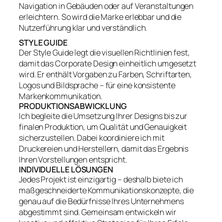
Navigation in Gebäuden oder auf Veranstaltungen
erleichtern. So wird die Marke erlebbar und die
Nutzerführung klar und verständlich.
STYLE GUIDE
Der Style Guide legt die visuellen Richtlinien fest,
damit das Corporate Design einheitlich umgesetzt
wird. Er enthält Vorgaben zu Farben, Schriftarten,
Logos und Bildsprache – für eine konsistente
Markenkommunikation.
PRODUKTIONSABWICKLUNG
Ich begleite die Umsetzung Ihrer Designs bis zur
finalen Produktion, um Qualität und Genauigkeit
sicherzustellen. Dabei koordiniere ich mit
Druckereien und Herstellern, damit das Ergebnis
Ihren Vorstellungen entspricht.
INDIVIDUELLE LÖSUNGEN
Jedes Projekt ist einzigartig – deshalb biete ich
maßgeschneiderte Kommunikationskonzepte, die
genau auf die Bedürfnisse Ihres Unternehmens
abgestimmt sind. Gemeinsam entwickeln wir