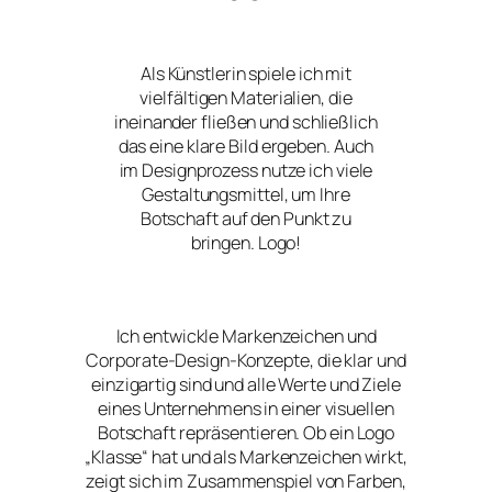
Als Künstlerin spiele ich mit
vielfältigen Materialien, die
ineinander fließen und schließlich
das eine klare Bild ergeben. Auch
im Designprozess nutze ich viele
Gestaltungsmittel, um Ihre
Botschaft auf den Punkt zu
bringen. Logo!
Ich entwickle Markenzeichen und
Corporate-Design-Konzepte, die klar und
einzigartig sind und alle Werte und Ziele
eines Unternehmens in einer visuellen
Botschaft repräsentieren. Ob ein Logo
„Klasse“ hat und als Markenzeichen wirkt,
zeigt sich im Zusammenspiel von Farben,