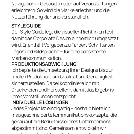
Navigation in Gebäuden oder auf Veranstaltungen
erleichtern. So wird die Marke erlebbar und die
Nutzerführung klar und verständlich.
STYLE GUIDE
Der Style Guide legt die visuellen Richtlinien fest,
damit das Corporate Design einheitlich umgesetzt
wird. Er enthält Vorgaben zu Farben, Schriftarten,
Logos und Bildsprache – für eine konsistente
Markenkommunikation.
PRODUKTIONSABWICKLUNG
Ich begleite die Umsetzung Ihrer Designs bis zur
finalen Produktion, um Qualität und Genauigkeit
sicherzustellen. Dabei koordiniere ich mit
Druckereien und Herstellern, damit das Ergebnis
Ihren Vorstellungen entspricht.
INDIVIDUELLE LÖSUNGEN
Jedes Projekt ist einzigartig – deshalb biete ich
maßgeschneiderte Kommunikationskonzepte, die
genau auf die Bedürfnisse Ihres Unternehmens
abgestimmt sind. Gemeinsam entwickeln wir