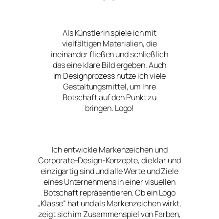
Als Künstlerin spiele ich mit
vielfältigen Materialien, die
ineinander fließen und schließlich
das eine klare Bild ergeben. Auch
im Designprozess nutze ich viele
Gestaltungsmittel, um Ihre
Botschaft auf den Punkt zu
bringen. Logo!
Ich entwickle Markenzeichen und
Corporate-Design-Konzepte, die klar und
einzigartig sind und alle Werte und Ziele
eines Unternehmens in einer visuellen
Botschaft repräsentieren. Ob ein Logo
„Klasse“ hat und als Markenzeichen wirkt,
zeigt sich im Zusammenspiel von Farben,