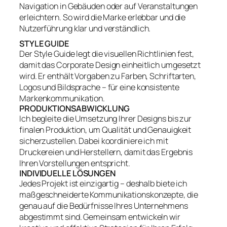
Navigation in Gebäuden oder auf Veranstaltungen
erleichtern. So wird die Marke erlebbar und die
Nutzerführung klar und verständlich.
STYLE GUIDE
Der Style Guide legt die visuellen Richtlinien fest,
damit das Corporate Design einheitlich umgesetzt
wird. Er enthält Vorgaben zu Farben, Schriftarten,
Logos und Bildsprache – für eine konsistente
Markenkommunikation.
PRODUKTIONSABWICKLUNG
Ich begleite die Umsetzung Ihrer Designs bis zur
finalen Produktion, um Qualität und Genauigkeit
sicherzustellen. Dabei koordiniere ich mit
Druckereien und Herstellern, damit das Ergebnis
Ihren Vorstellungen entspricht.
INDIVIDUELLE LÖSUNGEN
Jedes Projekt ist einzigartig – deshalb biete ich
maßgeschneiderte Kommunikationskonzepte, die
genau auf die Bedürfnisse Ihres Unternehmens
abgestimmt sind. Gemeinsam entwickeln wir