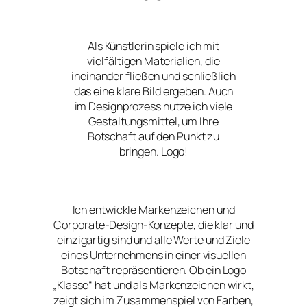
Als Künstlerin spiele ich mit
vielfältigen Materialien, die
ineinander fließen und schließlich
das eine klare Bild ergeben. Auch
im Designprozess nutze ich viele
Gestaltungsmittel, um Ihre
Botschaft auf den Punkt zu
bringen. Logo!
Ich entwickle Markenzeichen und
Corporate-Design-Konzepte, die klar und
einzigartig sind und alle Werte und Ziele
eines Unternehmens in einer visuellen
Botschaft repräsentieren. Ob ein Logo
„Klasse“ hat und als Markenzeichen wirkt,
zeigt sich im Zusammenspiel von Farben,