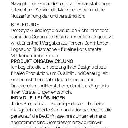
Navigation in Gebäuden oder auf Veranstaltungen
erleichtern. So wird die Marke erlebbar und die
Nutzerführung klar und verständlich.
STYLE GUIDE
Der Style Guide legt die visuellen Richtlinien fest,
damit das Corporate Design einheitlich umgesetzt
wird. Er enthält Vorgaben zu Farben, Schriftarten,
Logos und Bildsprache – für eine konsistente
Markenkommunikation.
PRODUKTIONSABWICKLUNG
Ich begleite die Umsetzung Ihrer Designs bis zur
finalen Produktion, um Qualität und Genauigkeit
sicherzustellen. Dabei koordiniere ich mit
Druckereien und Herstellern, damit das Ergebnis
Ihren Vorstellungen entspricht.
INDIVIDUELLE LÖSUNGEN
Jedes Projekt ist einzigartig – deshalb biete ich
maßgeschneiderte Kommunikationskonzepte, die
genau auf die Bedürfnisse Ihres Unternehmens
abgestimmt sind. Gemeinsam entwickeln wir