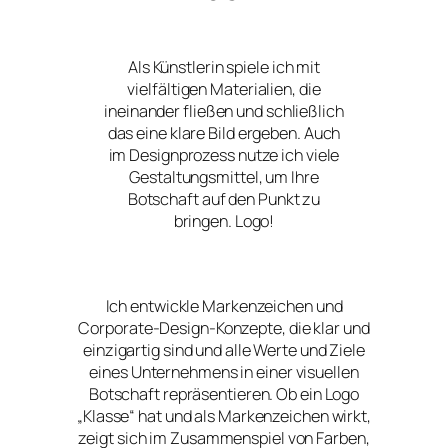
Als Künstlerin spiele ich mit
vielfältigen Materialien, die
ineinander fließen und schließlich
das eine klare Bild ergeben. Auch
im Designprozess nutze ich viele
Gestaltungsmittel, um Ihre
Botschaft auf den Punkt zu
bringen. Logo!
Ich entwickle Markenzeichen und
Corporate-Design-Konzepte, die klar und
einzigartig sind und alle Werte und Ziele
eines Unternehmens in einer visuellen
Botschaft repräsentieren. Ob ein Logo
„Klasse“ hat und als Markenzeichen wirkt,
zeigt sich im Zusammenspiel von Farben,