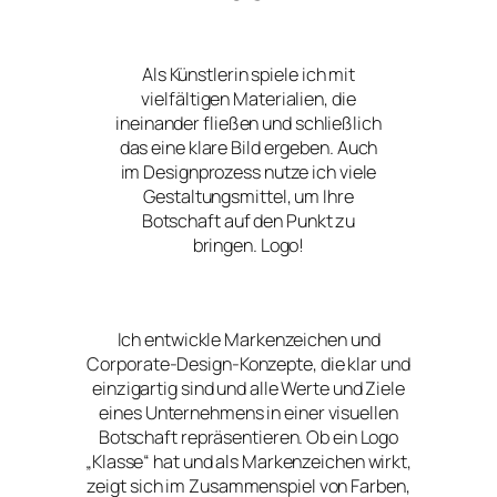
Als Künstlerin spiele ich mit
vielfältigen Materialien, die
ineinander fließen und schließlich
das eine klare Bild ergeben. Auch
im Designprozess nutze ich viele
Gestaltungsmittel, um Ihre
Botschaft auf den Punkt zu
bringen. Logo!
Ich entwickle Markenzeichen und
Corporate-Design-Konzepte, die klar und
einzigartig sind und alle Werte und Ziele
eines Unternehmens in einer visuellen
Botschaft repräsentieren. Ob ein Logo
„Klasse“ hat und als Markenzeichen wirkt,
zeigt sich im Zusammenspiel von Farben,