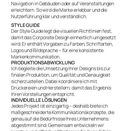
Navigation in Gebäuden oder auf Veranstaltungen
erleichtern. So wird die Marke erlebbar und die
Nutzerführung klar und verständlich.
STYLE GUIDE
Der Style Guide legt die visuellen Richtlinien fest,
damit das Corporate Design einheitlich umgesetzt
wird. Er enthält Vorgaben zu Farben, Schriftarten,
Logos und Bildsprache – für eine konsistente
Markenkommunikation.
PRODUKTIONSABWICKLUNG
Ich begleite die Umsetzung Ihrer Designs bis zur
finalen Produktion, um Qualität und Genauigkeit
sicherzustellen. Dabei koordiniere ich mit
Druckereien und Herstellern, damit das Ergebnis
Ihren Vorstellungen entspricht.
INDIVIDUELLE LÖSUNGEN
Jedes Projekt ist einzigartig – deshalb biete ich
maßgeschneiderte Kommunikationskonzepte, die
genau auf die Bedürfnisse Ihres Unternehmens
abgestimmt sind. Gemeinsam entwickeln wir