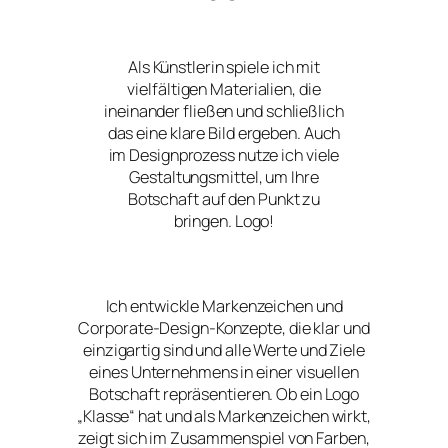
Als Künstlerin spiele ich mit
vielfältigen Materialien, die
ineinander fließen und schließlich
das eine klare Bild ergeben. Auch
im Designprozess nutze ich viele
Gestaltungsmittel, um Ihre
Botschaft auf den Punkt zu
bringen. Logo!
Ich entwickle Markenzeichen und
Corporate-Design-Konzepte, die klar und
einzigartig sind und alle Werte und Ziele
eines Unternehmens in einer visuellen
Botschaft repräsentieren. Ob ein Logo
„Klasse“ hat und als Markenzeichen wirkt,
zeigt sich im Zusammenspiel von Farben,