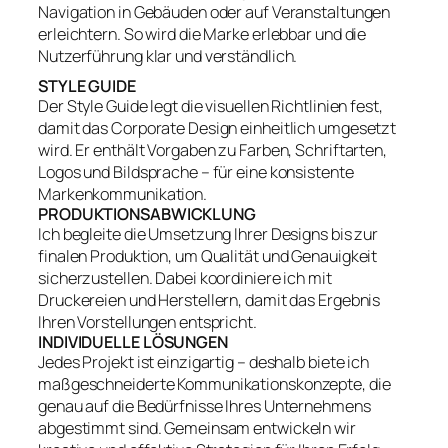
Navigation in Gebäuden oder auf Veranstaltungen
erleichtern. So wird die Marke erlebbar und die
Nutzerführung klar und verständlich.
STYLE GUIDE
Der Style Guide legt die visuellen Richtlinien fest,
damit das Corporate Design einheitlich umgesetzt
wird. Er enthält Vorgaben zu Farben, Schriftarten,
Logos und Bildsprache – für eine konsistente
Markenkommunikation.
PRODUKTIONSABWICKLUNG
Ich begleite die Umsetzung Ihrer Designs bis zur
finalen Produktion, um Qualität und Genauigkeit
sicherzustellen. Dabei koordiniere ich mit
Druckereien und Herstellern, damit das Ergebnis
Ihren Vorstellungen entspricht.
INDIVIDUELLE LÖSUNGEN
Jedes Projekt ist einzigartig – deshalb biete ich
maßgeschneiderte Kommunikationskonzepte, die
genau auf die Bedürfnisse Ihres Unternehmens
abgestimmt sind. Gemeinsam entwickeln wir