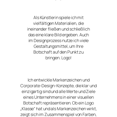
Als Künstlerin spiele ich mit
vielfältigen Materialien, die
ineinander fließen und schließlich
das eine klare Bild ergeben. Auch
im Designprozess nutze ich viele
Gestaltungsmittel, um Ihre
Botschaft auf den Punkt zu
bringen. Logo!
Ich entwickle Markenzeichen und
Corporate-Design-Konzepte, die klar und
einzigartig sind und alle Werte und Ziele
eines Unternehmens in einer visuellen
Botschaft repräsentieren. Ob ein Logo
„Klasse“ hat und als Markenzeichen wirkt,
zeigt sich im Zusammenspiel von Farben,