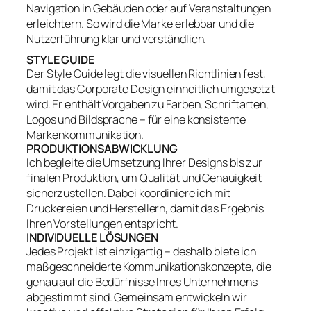
Navigation in Gebäuden oder auf Veranstaltungen
erleichtern. So wird die Marke erlebbar und die
Nutzerführung klar und verständlich.
STYLE GUIDE
Der Style Guide legt die visuellen Richtlinien fest,
damit das Corporate Design einheitlich umgesetzt
wird. Er enthält Vorgaben zu Farben, Schriftarten,
Logos und Bildsprache – für eine konsistente
Markenkommunikation.
PRODUKTIONSABWICKLUNG
Ich begleite die Umsetzung Ihrer Designs bis zur
finalen Produktion, um Qualität und Genauigkeit
sicherzustellen. Dabei koordiniere ich mit
Druckereien und Herstellern, damit das Ergebnis
Ihren Vorstellungen entspricht.
INDIVIDUELLE LÖSUNGEN
Jedes Projekt ist einzigartig – deshalb biete ich
maßgeschneiderte Kommunikationskonzepte, die
genau auf die Bedürfnisse Ihres Unternehmens
abgestimmt sind. Gemeinsam entwickeln wir