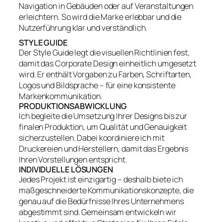
Navigation in Gebäuden oder auf Veranstaltungen
erleichtern. So wird die Marke erlebbar und die
Nutzerführung klar und verständlich.
STYLE GUIDE
Der Style Guide legt die visuellen Richtlinien fest,
damit das Corporate Design einheitlich umgesetzt
wird. Er enthält Vorgaben zu Farben, Schriftarten,
Logos und Bildsprache – für eine konsistente
Markenkommunikation.
PRODUKTIONSABWICKLUNG
Ich begleite die Umsetzung Ihrer Designs bis zur
finalen Produktion, um Qualität und Genauigkeit
sicherzustellen. Dabei koordiniere ich mit
Druckereien und Herstellern, damit das Ergebnis
Ihren Vorstellungen entspricht.
INDIVIDUELLE LÖSUNGEN
Jedes Projekt ist einzigartig – deshalb biete ich
maßgeschneiderte Kommunikationskonzepte, die
genau auf die Bedürfnisse Ihres Unternehmens
abgestimmt sind. Gemeinsam entwickeln wir