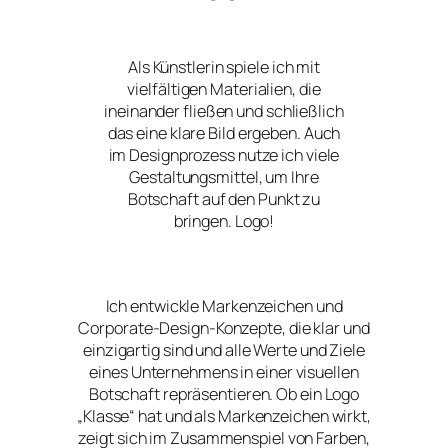
Als Künstlerin spiele ich mit
vielfältigen Materialien, die
ineinander fließen und schließlich
das eine klare Bild ergeben. Auch
im Designprozess nutze ich viele
Gestaltungsmittel, um Ihre
Botschaft auf den Punkt zu
bringen. Logo!
Ich entwickle Markenzeichen und
Corporate-Design-Konzepte, die klar und
einzigartig sind und alle Werte und Ziele
eines Unternehmens in einer visuellen
Botschaft repräsentieren. Ob ein Logo
„Klasse“ hat und als Markenzeichen wirkt,
zeigt sich im Zusammenspiel von Farben,