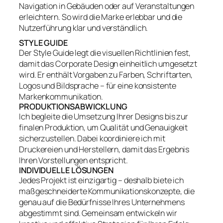
Navigation in Gebäuden oder auf Veranstaltungen
erleichtern. So wird die Marke erlebbar und die
Nutzerführung klar und verständlich.
STYLE GUIDE
Der Style Guide legt die visuellen Richtlinien fest,
damit das Corporate Design einheitlich umgesetzt
wird. Er enthält Vorgaben zu Farben, Schriftarten,
Logos und Bildsprache – für eine konsistente
Markenkommunikation.
PRODUKTIONSABWICKLUNG
Ich begleite die Umsetzung Ihrer Designs bis zur
finalen Produktion, um Qualität und Genauigkeit
sicherzustellen. Dabei koordiniere ich mit
Druckereien und Herstellern, damit das Ergebnis
Ihren Vorstellungen entspricht.
INDIVIDUELLE LÖSUNGEN
Jedes Projekt ist einzigartig – deshalb biete ich
maßgeschneiderte Kommunikationskonzepte, die
genau auf die Bedürfnisse Ihres Unternehmens
abgestimmt sind. Gemeinsam entwickeln wir