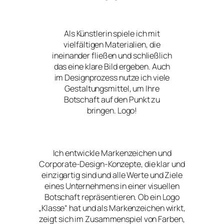
Als Künstlerin spiele ich mit
vielfältigen Materialien, die
ineinander fließen und schließlich
das eine klare Bild ergeben. Auch
im Designprozess nutze ich viele
Gestaltungsmittel, um Ihre
Botschaft auf den Punkt zu
bringen. Logo!
Ich entwickle Markenzeichen und
Corporate-Design-Konzepte, die klar und
einzigartig sind und alle Werte und Ziele
eines Unternehmens in einer visuellen
Botschaft repräsentieren. Ob ein Logo
„Klasse“ hat und als Markenzeichen wirkt,
zeigt sich im Zusammenspiel von Farben,