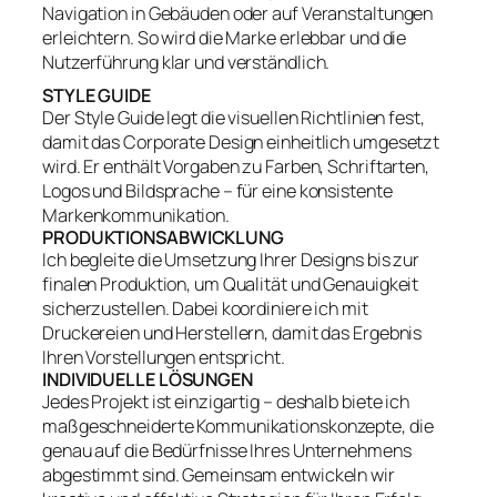
Navigation in Gebäuden oder auf Veranstaltungen
erleichtern. So wird die Marke erlebbar und die
Nutzerführung klar und verständlich.
STYLE GUIDE
Der Style Guide legt die visuellen Richtlinien fest,
damit das Corporate Design einheitlich umgesetzt
wird. Er enthält Vorgaben zu Farben, Schriftarten,
Logos und Bildsprache – für eine konsistente
Markenkommunikation.
PRODUKTIONSABWICKLUNG
Ich begleite die Umsetzung Ihrer Designs bis zur
finalen Produktion, um Qualität und Genauigkeit
sicherzustellen. Dabei koordiniere ich mit
Druckereien und Herstellern, damit das Ergebnis
Ihren Vorstellungen entspricht.
INDIVIDUELLE LÖSUNGEN
Jedes Projekt ist einzigartig – deshalb biete ich
maßgeschneiderte Kommunikationskonzepte, die
genau auf die Bedürfnisse Ihres Unternehmens
abgestimmt sind. Gemeinsam entwickeln wir