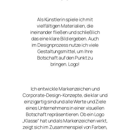
Als Künstlerin spiele ich mit
vielfältigen Materialien, die
ineinander fließen und schließlich
das eine klare Bild ergeben. Auch
im Designprozess nutze ich viele
Gestaltungsmittel, um Ihre
Botschaft auf den Punkt zu
bringen. Logo!
Ich entwickle Markenzeichen und
Corporate-Design-Konzepte, die klar und
einzigartig sind und alle Werte und Ziele
eines Unternehmens in einer visuellen
Botschaft repräsentieren. Ob ein Logo
„Klasse“ hat und als Markenzeichen wirkt,
zeigt sich im Zusammenspiel von Farben,