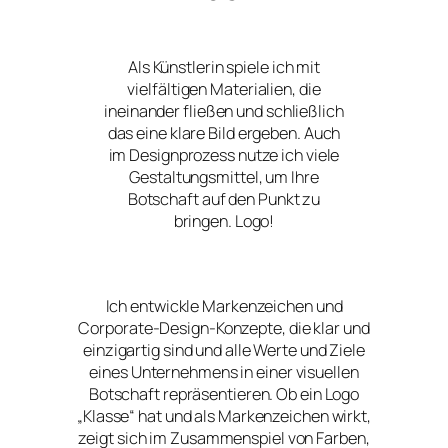
Als Künstlerin spiele ich mit
vielfältigen Materialien, die
ineinander fließen und schließlich
das eine klare Bild ergeben. Auch
im Designprozess nutze ich viele
Gestaltungsmittel, um Ihre
Botschaft auf den Punkt zu
bringen. Logo!
Ich entwickle Markenzeichen und
Corporate-Design-Konzepte, die klar und
einzigartig sind und alle Werte und Ziele
eines Unternehmens in einer visuellen
Botschaft repräsentieren. Ob ein Logo
„Klasse“ hat und als Markenzeichen wirkt,
zeigt sich im Zusammenspiel von Farben,