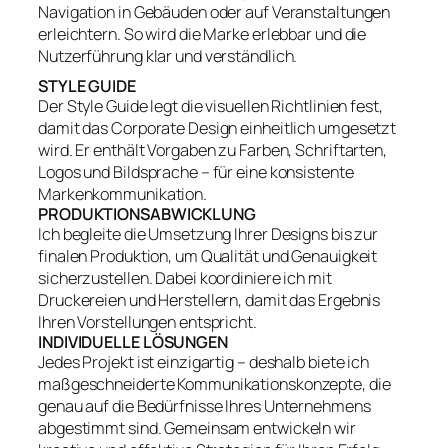
Navigation in Gebäuden oder auf Veranstaltungen
erleichtern. So wird die Marke erlebbar und die
Nutzerführung klar und verständlich.
STYLE GUIDE
Der Style Guide legt die visuellen Richtlinien fest,
damit das Corporate Design einheitlich umgesetzt
wird. Er enthält Vorgaben zu Farben, Schriftarten,
Logos und Bildsprache – für eine konsistente
Markenkommunikation.
PRODUKTIONSABWICKLUNG
Ich begleite die Umsetzung Ihrer Designs bis zur
finalen Produktion, um Qualität und Genauigkeit
sicherzustellen. Dabei koordiniere ich mit
Druckereien und Herstellern, damit das Ergebnis
Ihren Vorstellungen entspricht.
INDIVIDUELLE LÖSUNGEN
Jedes Projekt ist einzigartig – deshalb biete ich
maßgeschneiderte Kommunikationskonzepte, die
genau auf die Bedürfnisse Ihres Unternehmens
abgestimmt sind. Gemeinsam entwickeln wir