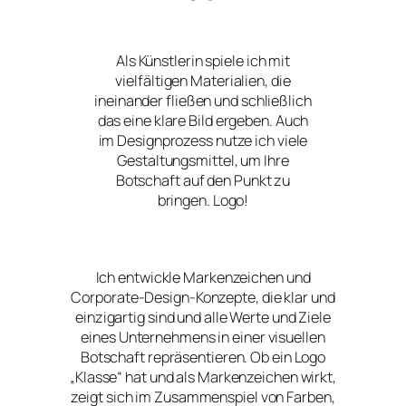
Als Künstlerin spiele ich mit
vielfältigen Materialien, die
ineinander fließen und schließlich
das eine klare Bild ergeben. Auch
im Designprozess nutze ich viele
Gestaltungsmittel, um Ihre
Botschaft auf den Punkt zu
bringen. Logo!
Ich entwickle Markenzeichen und
Corporate-Design-Konzepte, die klar und
einzigartig sind und alle Werte und Ziele
eines Unternehmens in einer visuellen
Botschaft repräsentieren. Ob ein Logo
„Klasse“ hat und als Markenzeichen wirkt,
zeigt sich im Zusammenspiel von Farben,