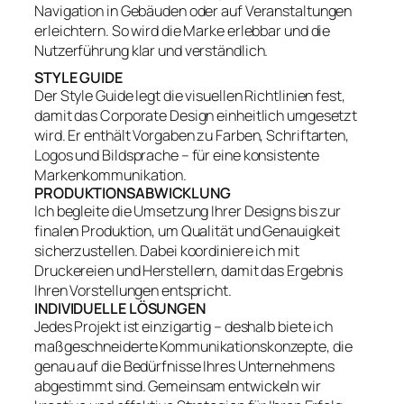
Navigation in Gebäuden oder auf Veranstaltungen
erleichtern. So wird die Marke erlebbar und die
Nutzerführung klar und verständlich.
STYLE GUIDE
Der Style Guide legt die visuellen Richtlinien fest,
damit das Corporate Design einheitlich umgesetzt
wird. Er enthält Vorgaben zu Farben, Schriftarten,
Logos und Bildsprache – für eine konsistente
Markenkommunikation.
PRODUKTIONSABWICKLUNG
Ich begleite die Umsetzung Ihrer Designs bis zur
finalen Produktion, um Qualität und Genauigkeit
sicherzustellen. Dabei koordiniere ich mit
Druckereien und Herstellern, damit das Ergebnis
Ihren Vorstellungen entspricht.
INDIVIDUELLE LÖSUNGEN
Jedes Projekt ist einzigartig – deshalb biete ich
maßgeschneiderte Kommunikationskonzepte, die
genau auf die Bedürfnisse Ihres Unternehmens
abgestimmt sind. Gemeinsam entwickeln wir