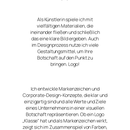
Als Künstlerin spiele ich mit
vielfältigen Materialien, die
ineinander fließen und schließlich
das eine klare Bild ergeben. Auch
im Designprozess nutze ich viele
Gestaltungsmittel, um Ihre
Botschaft auf den Punkt zu
bringen. Logo!
Ich entwickle Markenzeichen und
Corporate-Design-Konzepte, die klar und
einzigartig sind und alle Werte und Ziele
eines Unternehmens in einer visuellen
Botschaft repräsentieren. Ob ein Logo
„Klasse“ hat und als Markenzeichen wirkt,
zeigt sich im Zusammenspiel von Farben,