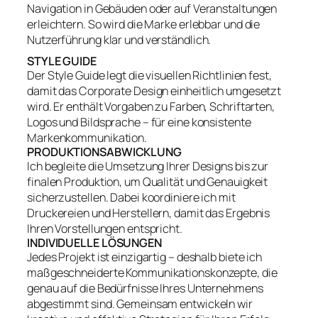
Navigation in Gebäuden oder auf Veranstaltungen
erleichtern. So wird die Marke erlebbar und die
Nutzerführung klar und verständlich.
STYLE GUIDE
Der Style Guide legt die visuellen Richtlinien fest,
damit das Corporate Design einheitlich umgesetzt
wird. Er enthält Vorgaben zu Farben, Schriftarten,
Logos und Bildsprache – für eine konsistente
Markenkommunikation.
PRODUKTIONSABWICKLUNG
Ich begleite die Umsetzung Ihrer Designs bis zur
finalen Produktion, um Qualität und Genauigkeit
sicherzustellen. Dabei koordiniere ich mit
Druckereien und Herstellern, damit das Ergebnis
Ihren Vorstellungen entspricht.
INDIVIDUELLE LÖSUNGEN
Jedes Projekt ist einzigartig – deshalb biete ich
maßgeschneiderte Kommunikationskonzepte, die
genau auf die Bedürfnisse Ihres Unternehmens
abgestimmt sind. Gemeinsam entwickeln wir