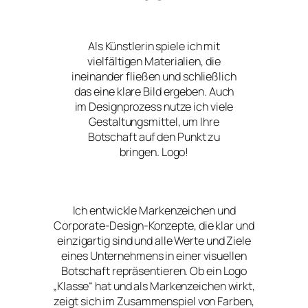
Als Künstlerin spiele ich mit
vielfältigen Materialien, die
ineinander fließen und schließlich
das eine klare Bild ergeben. Auch
im Designprozess nutze ich viele
Gestaltungsmittel, um Ihre
Botschaft auf den Punkt zu
bringen. Logo!
Ich entwickle Markenzeichen und
Corporate-Design-Konzepte, die klar und
einzigartig sind und alle Werte und Ziele
eines Unternehmens in einer visuellen
Botschaft repräsentieren. Ob ein Logo
„Klasse“ hat und als Markenzeichen wirkt,
zeigt sich im Zusammenspiel von Farben,