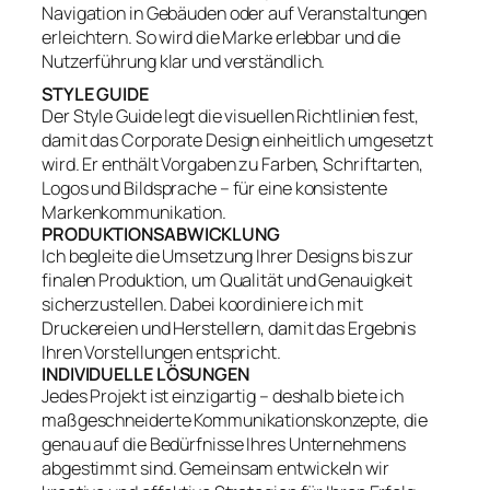
Navigation in Gebäuden oder auf Veranstaltungen
erleichtern. So wird die Marke erlebbar und die
Nutzerführung klar und verständlich.
STYLE GUIDE
Der Style Guide legt die visuellen Richtlinien fest,
damit das Corporate Design einheitlich umgesetzt
wird. Er enthält Vorgaben zu Farben, Schriftarten,
Logos und Bildsprache – für eine konsistente
Markenkommunikation.
PRODUKTIONSABWICKLUNG
Ich begleite die Umsetzung Ihrer Designs bis zur
finalen Produktion, um Qualität und Genauigkeit
sicherzustellen. Dabei koordiniere ich mit
Druckereien und Herstellern, damit das Ergebnis
Ihren Vorstellungen entspricht.
INDIVIDUELLE LÖSUNGEN
Jedes Projekt ist einzigartig – deshalb biete ich
maßgeschneiderte Kommunikationskonzepte, die
genau auf die Bedürfnisse Ihres Unternehmens
abgestimmt sind. Gemeinsam entwickeln wir