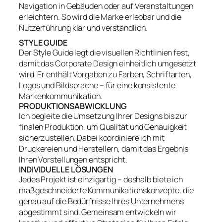
Navigation in Gebäuden oder auf Veranstaltungen
erleichtern. So wird die Marke erlebbar und die
Nutzerführung klar und verständlich.
STYLE GUIDE
Der Style Guide legt die visuellen Richtlinien fest,
damit das Corporate Design einheitlich umgesetzt
wird. Er enthält Vorgaben zu Farben, Schriftarten,
Logos und Bildsprache – für eine konsistente
Markenkommunikation.
PRODUKTIONSABWICKLUNG
Ich begleite die Umsetzung Ihrer Designs bis zur
finalen Produktion, um Qualität und Genauigkeit
sicherzustellen. Dabei koordiniere ich mit
Druckereien und Herstellern, damit das Ergebnis
Ihren Vorstellungen entspricht.
INDIVIDUELLE LÖSUNGEN
Jedes Projekt ist einzigartig – deshalb biete ich
maßgeschneiderte Kommunikationskonzepte, die
genau auf die Bedürfnisse Ihres Unternehmens
abgestimmt sind. Gemeinsam entwickeln wir