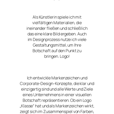
Als Künstlerin spiele ich mit
vielfältigen Materialien, die
ineinander fließen und schließlich
das eine klare Bild ergeben. Auch
im Designprozess nutze ich viele
Gestaltungsmittel, um Ihre
Botschaft auf den Punkt zu
bringen. Logo!
Ich entwickle Markenzeichen und
Corporate-Design-Konzepte, die klar und
einzigartig sind und alle Werte und Ziele
eines Unternehmens in einer visuellen
Botschaft repräsentieren. Ob ein Logo
„Klasse“ hat und als Markenzeichen wirkt,
zeigt sich im Zusammenspiel von Farben,