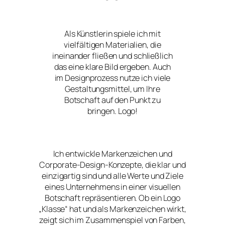
Als Künstlerin spiele ich mit
vielfältigen Materialien, die
ineinander fließen und schließlich
das eine klare Bild ergeben. Auch
im Designprozess nutze ich viele
Gestaltungsmittel, um Ihre
Botschaft auf den Punkt zu
bringen. Logo!
Ich entwickle Markenzeichen und
Corporate-Design-Konzepte, die klar und
einzigartig sind und alle Werte und Ziele
eines Unternehmens in einer visuellen
Botschaft repräsentieren. Ob ein Logo
„Klasse“ hat und als Markenzeichen wirkt,
zeigt sich im Zusammenspiel von Farben,