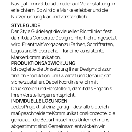
Navigation in Gebäuden oder auf Veranstaltungen
erleichtern. So wird die Marke erlebbar und die
Nutzerführung klar und verständlich.
STYLE GUIDE
Der Style Guide legt die visuellen Richtlinien fest,
damit das Corporate Design einheitlich umgesetzt
wird. Er enthält Vorgaben zu Farben, Schriftarten,
Logos und Bildsprache – für eine konsistente
Markenkommunikation.
PRODUKTIONSABWICKLUNG
Ich begleite die Umsetzung Ihrer Designs bis zur
finalen Produktion, um Qualität und Genauigkeit
sicherzustellen. Dabei koordiniere ich mit
Druckereien und Herstellern, damit das Ergebnis
Ihren Vorstellungen entspricht.
INDIVIDUELLE LÖSUNGEN
Jedes Projekt ist einzigartig – deshalb biete ich
maßgeschneiderte Kommunikationskonzepte, die
genau auf die Bedürfnisse Ihres Unternehmens
abgestimmt sind. Gemeinsam entwickeln wir