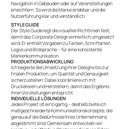
Navigation in Gebäuden oder auf Veranstaltungen
erleichtern. So wird die Marke erlebbar und die
Nutzerführung klar und verständlich.
STYLE GUIDE
Der Style Guide legt die visuellen Richtlinien fest,
damit das Corporate Design einheitlich umgesetzt
wird. Er enthält Vorgaben zu Farben, Schriftarten,
Logos und Bildsprache – für eine konsistente
Markenkommunikation.
PRODUKTIONSABWICKLUNG
Ich begleite die Umsetzung Ihrer Designs bis zur
finalen Produktion, um Qualität und Genauigkeit
sicherzustellen. Dabei koordiniere ich mit
Druckereien und Herstellern, damit das Ergebnis
Ihren Vorstellungen entspricht.
INDIVIDUELLE LÖSUNGEN
Jedes Projekt ist einzigartig – deshalb biete ich
maßgeschneiderte Kommunikationskonzepte, die
genau auf die Bedürfnisse Ihres Unternehmens
abgestimmt sind. Gemeinsam entwickeln wir