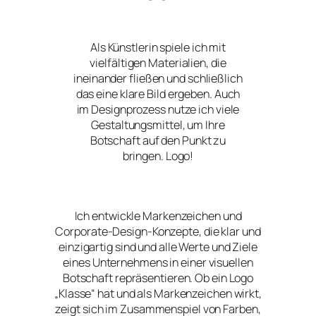
Als Künstlerin spiele ich mit
vielfältigen Materialien, die
ineinander fließen und schließlich
das eine klare Bild ergeben. Auch
im Designprozess nutze ich viele
Gestaltungsmittel, um Ihre
Botschaft auf den Punkt zu
bringen. Logo!
Ich entwickle Markenzeichen und
Corporate-Design-Konzepte, die klar und
einzigartig sind und alle Werte und Ziele
eines Unternehmens in einer visuellen
Botschaft repräsentieren. Ob ein Logo
„Klasse“ hat und als Markenzeichen wirkt,
zeigt sich im Zusammenspiel von Farben,