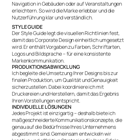
Navigation in Gebäuden oder auf Veranstaltungen
erleichtern. So wird die Marke erlebbar und die
Nutzerführung klar und verständlich.
STYLE GUIDE
Der Style Guide legt die visuellen Richtlinien fest,
damit das Corporate Design einheitlich umgesetzt
wird. Er enthält Vorgaben zu Farben, Schriftarten,
Logos und Bildsprache – für eine konsistente
Markenkommunikation.
PRODUKTIONSABWICKLUNG
Ich begleite die Umsetzung Ihrer Designs bis zur
finalen Produktion, um Qualität und Genauigkeit
sicherzustellen. Dabei koordiniere ich mit
Druckereien und Herstellern, damit das Ergebnis
Ihren Vorstellungen entspricht.
INDIVIDUELLE LÖSUNGEN
Jedes Projekt ist einzigartig – deshalb biete ich
maßgeschneiderte Kommunikationskonzepte, die
genau auf die Bedürfnisse Ihres Unternehmens
abgestimmt sind. Gemeinsam entwickeln wir