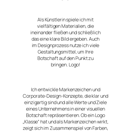
Als Künstlerin spiele ich mit
vielfältigen Materialien, die
ineinander fließen und schließlich
das eine klare Bild ergeben. Auch
im Designprozess nutze ich viele
Gestaltungsmittel, um Ihre
Botschaft auf den Punkt zu
bringen. Logo!
Ich entwickle Markenzeichen und
Corporate-Design-Konzepte, die klar und
einzigartig sind und alle Werte und Ziele
eines Unternehmens in einer visuellen
Botschaft repräsentieren. Ob ein Logo
„Klasse“ hat und als Markenzeichen wirkt,
zeigt sich im Zusammenspiel von Farben,