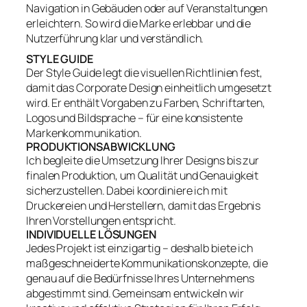
Navigation in Gebäuden oder auf Veranstaltungen
erleichtern. So wird die Marke erlebbar und die
Nutzerführung klar und verständlich.
STYLE GUIDE
Der Style Guide legt die visuellen Richtlinien fest,
damit das Corporate Design einheitlich umgesetzt
wird. Er enthält Vorgaben zu Farben, Schriftarten,
Logos und Bildsprache – für eine konsistente
Markenkommunikation.
PRODUKTIONSABWICKLUNG
Ich begleite die Umsetzung Ihrer Designs bis zur
finalen Produktion, um Qualität und Genauigkeit
sicherzustellen. Dabei koordiniere ich mit
Druckereien und Herstellern, damit das Ergebnis
Ihren Vorstellungen entspricht.
INDIVIDUELLE LÖSUNGEN
Jedes Projekt ist einzigartig – deshalb biete ich
maßgeschneiderte Kommunikationskonzepte, die
genau auf die Bedürfnisse Ihres Unternehmens
abgestimmt sind. Gemeinsam entwickeln wir