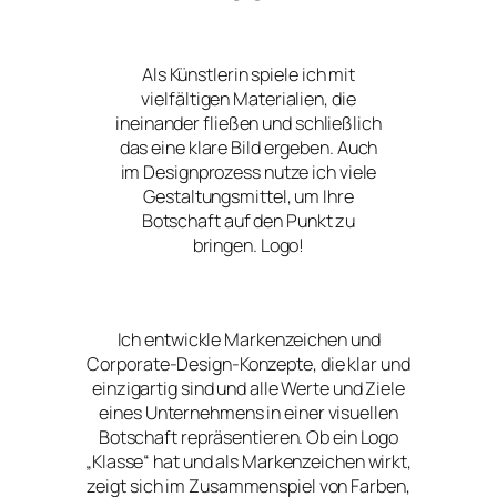
Als Künstlerin spiele ich mit
vielfältigen Materialien, die
ineinander fließen und schließlich
das eine klare Bild ergeben. Auch
im Designprozess nutze ich viele
Gestaltungsmittel, um Ihre
Botschaft auf den Punkt zu
bringen. Logo!
Ich entwickle Markenzeichen und
Corporate-Design-Konzepte, die klar und
einzigartig sind und alle Werte und Ziele
eines Unternehmens in einer visuellen
Botschaft repräsentieren. Ob ein Logo
„Klasse“ hat und als Markenzeichen wirkt,
zeigt sich im Zusammenspiel von Farben,