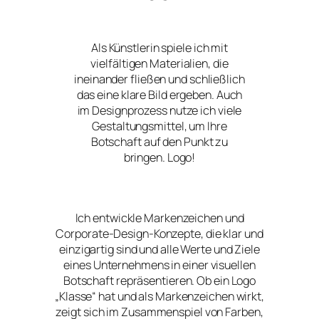
Als Künstlerin spiele ich mit
vielfältigen Materialien, die
ineinander fließen und schließlich
das eine klare Bild ergeben. Auch
im Designprozess nutze ich viele
Gestaltungsmittel, um Ihre
Botschaft auf den Punkt zu
bringen. Logo!
Ich entwickle Markenzeichen und
Corporate-Design-Konzepte, die klar und
einzigartig sind und alle Werte und Ziele
eines Unternehmens in einer visuellen
Botschaft repräsentieren. Ob ein Logo
„Klasse“ hat und als Markenzeichen wirkt,
zeigt sich im Zusammenspiel von Farben,