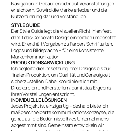
Navigation in Gebäuden oder auf Veranstaltungen
erleichtern. So wird die Marke erlebbar und die
Nutzerführung klar und verständlich.
STYLE GUIDE
Der Style Guide legt die visuellen Richtlinien fest,
damit das Corporate Design einheitlich umgesetzt
wird. Er enthält Vorgaben zu Farben, Schriftarten,
Logos und Bildsprache – für eine konsistente
Markenkommunikation.
PRODUKTIONSABWICKLUNG
Ich begleite die Umsetzung Ihrer Designs bis zur
finalen Produktion, um Qualität und Genauigkeit
sicherzustellen. Dabei koordiniere ich mit
Druckereien und Herstellern, damit das Ergebnis
Ihren Vorstellungen entspricht.
INDIVIDUELLE LÖSUNGEN
Jedes Projekt ist einzigartig – deshalb biete ich
maßgeschneiderte Kommunikationskonzepte, die
genau auf die Bedürfnisse Ihres Unternehmens
abgestimmt sind. Gemeinsam entwickeln wir