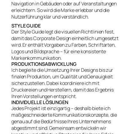
Navigation in Gebäuden oder auf Veranstaltungen
erleichtern. So wird die Marke erlebbar und die
Nutzerführung klar und verständlich.
STYLE GUIDE
Der Style Guide legt die visuellen Richtlinien fest,
damit das Corporate Design einheitlich umgesetzt
wird. Er enthält Vorgaben zu Farben, Schriftarten,
Logos und Bildsprache – für eine konsistente
Markenkommunikation.
PRODUKTIONSABWICKLUNG
Ich begleite die Umsetzung Ihrer Designs bis zur
finalen Produktion, um Qualität und Genauigkeit
sicherzustellen. Dabei koordiniere ich mit
Druckereien und Herstellern, damit das Ergebnis
Ihren Vorstellungen entspricht.
INDIVIDUELLE LÖSUNGEN
Jedes Projekt ist einzigartig – deshalb biete ich
maßgeschneiderte Kommunikationskonzepte, die
genau auf die Bedürfnisse Ihres Unternehmens
abgestimmt sind. Gemeinsam entwickeln wir