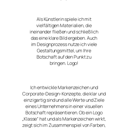
Als Künstlerin spiele ich mit
vielfältigen Materialien, die
ineinander fließen und schließlich
das eine klare Bild ergeben. Auch
im Designprozess nutze ich viele
Gestaltungsmittel, um Ihre
Botschaft auf den Punkt zu
bringen. Logo!
Ich entwickle Markenzeichen und
Corporate-Design-Konzepte, die klar und
einzigartig sind und alle Werte und Ziele
eines Unternehmens in einer visuellen
Botschaft repräsentieren. Ob ein Logo
„Klasse“ hat und als Markenzeichen wirkt,
zeigt sich im Zusammenspiel von Farben,