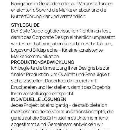
Navigation in Gebäuden oder auf Veranstaltungen
erleichtern. So wird die Marke erlebbar und die
Nutzerführung klar und verständlich.
STYLE GUIDE
Der Style Guide legt die visuellen Richtlinien fest,
damit das Corporate Design einheitlich umgesetzt
wird. Er enthält Vorgaben zu Farben, Schriftarten,
Logos und Bildsprache – für eine konsistente
Markenkommunikation.
PRODUKTIONSABWICKLUNG
Ich begleite die Umsetzung Ihrer Designs bis zur
finalen Produktion, um Qualität und Genauigkeit
sicherzustellen. Dabei koordiniere ich mit
Druckereien und Herstellern, damit das Ergebnis
Ihren Vorstellungen entspricht.
INDIVIDUELLE LÖSUNGEN
Jedes Projekt ist einzigartig – deshalb biete ich
maßgeschneiderte Kommunikationskonzepte, die
genau auf die Bedürfnisse Ihres Unternehmens
abgestimmt sind. Gemeinsam entwickeln wir