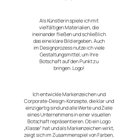
Als Künstlerin spiele ich mit
vielfältigen Materialien, die
ineinander fließen und schließlich
das eine klare Bild ergeben. Auch
im Designprozess nutze ich viele
Gestaltungsmittel, um Ihre
Botschaft auf den Punkt zu
bringen. Logo!
Ich entwickle Markenzeichen und
Corporate-Design-Konzepte, die klar und
einzigartig sind und alle Werte und Ziele
eines Unternehmens in einer visuellen
Botschaft repräsentieren. Ob ein Logo
„Klasse“ hat und als Markenzeichen wirkt,
zeigt sich im Zusammenspiel von Farben,