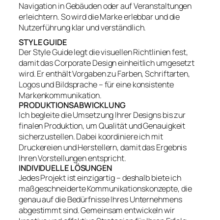
Navigation in Gebäuden oder auf Veranstaltungen
erleichtern. So wird die Marke erlebbar und die
Nutzerführung klar und verständlich.
STYLE GUIDE
Der Style Guide legt die visuellen Richtlinien fest,
damit das Corporate Design einheitlich umgesetzt
wird. Er enthält Vorgaben zu Farben, Schriftarten,
Logos und Bildsprache – für eine konsistente
Markenkommunikation.
PRODUKTIONSABWICKLUNG
Ich begleite die Umsetzung Ihrer Designs bis zur
finalen Produktion, um Qualität und Genauigkeit
sicherzustellen. Dabei koordiniere ich mit
Druckereien und Herstellern, damit das Ergebnis
Ihren Vorstellungen entspricht.
INDIVIDUELLE LÖSUNGEN
Jedes Projekt ist einzigartig – deshalb biete ich
maßgeschneiderte Kommunikationskonzepte, die
genau auf die Bedürfnisse Ihres Unternehmens
abgestimmt sind. Gemeinsam entwickeln wir