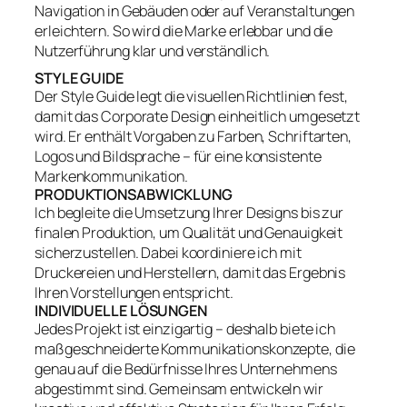
Navigation in Gebäuden oder auf Veranstaltungen
erleichtern. So wird die Marke erlebbar und die
Nutzerführung klar und verständlich.
STYLE GUIDE
Der Style Guide legt die visuellen Richtlinien fest,
damit das Corporate Design einheitlich umgesetzt
wird. Er enthält Vorgaben zu Farben, Schriftarten,
Logos und Bildsprache – für eine konsistente
Markenkommunikation.
PRODUKTIONSABWICKLUNG
Ich begleite die Umsetzung Ihrer Designs bis zur
finalen Produktion, um Qualität und Genauigkeit
sicherzustellen. Dabei koordiniere ich mit
Druckereien und Herstellern, damit das Ergebnis
Ihren Vorstellungen entspricht.
INDIVIDUELLE LÖSUNGEN
Jedes Projekt ist einzigartig – deshalb biete ich
maßgeschneiderte Kommunikationskonzepte, die
genau auf die Bedürfnisse Ihres Unternehmens
abgestimmt sind. Gemeinsam entwickeln wir