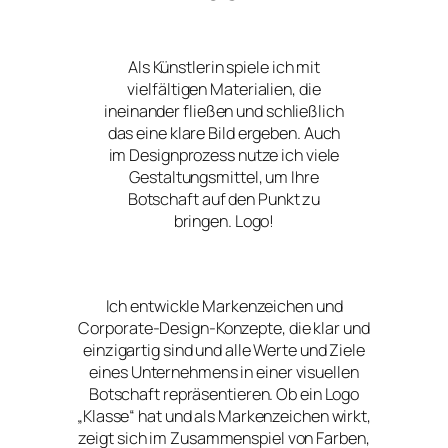
Als Künstlerin spiele ich mit
vielfältigen Materialien, die
ineinander fließen und schließlich
das eine klare Bild ergeben. Auch
im Designprozess nutze ich viele
Gestaltungsmittel, um Ihre
Botschaft auf den Punkt zu
bringen. Logo!
Ich entwickle Markenzeichen und
Corporate-Design-Konzepte, die klar und
einzigartig sind und alle Werte und Ziele
eines Unternehmens in einer visuellen
Botschaft repräsentieren. Ob ein Logo
„Klasse“ hat und als Markenzeichen wirkt,
zeigt sich im Zusammenspiel von Farben,