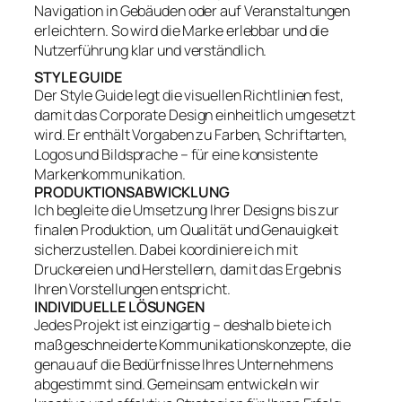
Navigation in Gebäuden oder auf Veranstaltungen
erleichtern. So wird die Marke erlebbar und die
Nutzerführung klar und verständlich.
STYLE GUIDE
Der Style Guide legt die visuellen Richtlinien fest,
damit das Corporate Design einheitlich umgesetzt
wird. Er enthält Vorgaben zu Farben, Schriftarten,
Logos und Bildsprache – für eine konsistente
Markenkommunikation.
PRODUKTIONSABWICKLUNG
Ich begleite die Umsetzung Ihrer Designs bis zur
finalen Produktion, um Qualität und Genauigkeit
sicherzustellen. Dabei koordiniere ich mit
Druckereien und Herstellern, damit das Ergebnis
Ihren Vorstellungen entspricht.
INDIVIDUELLE LÖSUNGEN
Jedes Projekt ist einzigartig – deshalb biete ich
maßgeschneiderte Kommunikationskonzepte, die
genau auf die Bedürfnisse Ihres Unternehmens
abgestimmt sind. Gemeinsam entwickeln wir