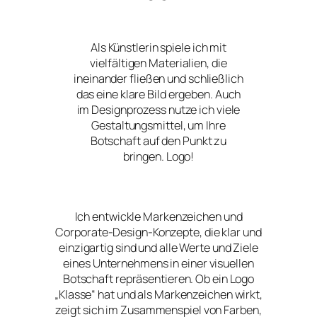
Als Künstlerin spiele ich mit
vielfältigen Materialien, die
ineinander fließen und schließlich
das eine klare Bild ergeben. Auch
im Designprozess nutze ich viele
Gestaltungsmittel, um Ihre
Botschaft auf den Punkt zu
bringen. Logo!
Ich entwickle Markenzeichen und
Corporate-Design-Konzepte, die klar und
einzigartig sind und alle Werte und Ziele
eines Unternehmens in einer visuellen
Botschaft repräsentieren. Ob ein Logo
„Klasse“ hat und als Markenzeichen wirkt,
zeigt sich im Zusammenspiel von Farben,