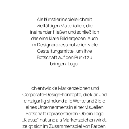
Als Künstlerin spiele ich mit
vielfältigen Materialien, die
ineinander fließen und schließlich
das eine klare Bild ergeben. Auch
im Designprozess nutze ich viele
Gestaltungsmittel, um Ihre
Botschaft auf den Punkt zu
bringen. Logo!
Ich entwickle Markenzeichen und
Corporate-Design-Konzepte, die klar und
einzigartig sind und alle Werte und Ziele
eines Unternehmens in einer visuellen
Botschaft repräsentieren. Ob ein Logo
„Klasse“ hat und als Markenzeichen wirkt,
zeigt sich im Zusammenspiel von Farben,