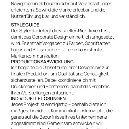
Navigation in Gebäuden oder auf Veranstaltungen
erleichtern. So wird die Marke erlebbar und die
Nutzerführung klar und verständlich.
STYLE GUIDE
Der Style Guide legt die visuellen Richtlinien fest,
damit das Corporate Design einheitlich umgesetzt
wird. Er enthält Vorgaben zu Farben, Schriftarten,
Logos und Bildsprache – für eine konsistente
Markenkommunikation.
PRODUKTIONSABWICKLUNG
Ich begleite die Umsetzung Ihrer Designs bis zur
finalen Produktion, um Qualität und Genauigkeit
sicherzustellen. Dabei koordiniere ich mit
Druckereien und Herstellern, damit das Ergebnis
Ihren Vorstellungen entspricht.
INDIVIDUELLE LÖSUNGEN
Jedes Projekt ist einzigartig – deshalb biete ich
maßgeschneiderte Kommunikationskonzepte, die
genau auf die Bedürfnisse Ihres Unternehmens
abgestimmt sind. Gemeinsam entwickeln wir